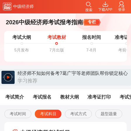
中级经济师
下载APP
登录
搜索
2026中级经济师考试报考指南
专栏
考试大纲
考试教材
报名时间
准考证
5月发布
7月出版
7-8月
考前一
经济师不知如何备考?葛广宇等老师团队帮你锁定核心
考点>>
学习推荐
考试简介
考试报名
教材大纲
准考证打印
考试
考试时间
考试科目
考试方式
题型题量