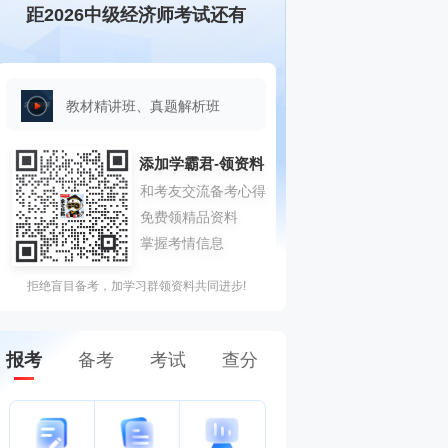
距2026中级经济师考试还有
教材精讲班、真题解析班
拒绝盲目备考，加学习群领资料共同进步!
报考
备考
考试
查分