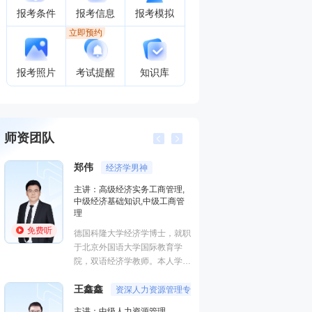
报考条件
报考信息
报考模拟
立即预约
报考照片
考试提醒
知识库
师资团队
郑伟
经济学男神
陈肖
主讲：高级经济实务工商管理,
主讲：中级人
中级经济基础知识,中级工商管
中国人民大学
理
师、曾就职于
免费听
免费听
德国科隆大学经济学博士，就职
理相关工作。
于北京外国语大学国际教育学
院，双语经济学教师。本人学识
李轻舟
渊博，底蕴深厚。课堂富有激
主讲：中级建
王鑫鑫
情，能带动学员学习思维，幽默
资深人力资源管理专家
风趣的大叔型魅力男神。
中国建设教育
主讲：中级人力资源管理