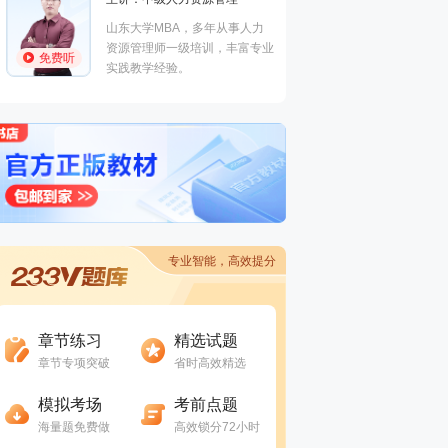
高级工程师，
免费听
山东大学MBA，多年从事人力
全国监理工程
资源管理师一级培训，丰富专业
考试老师。
免费听
实践教学经验。
专业智能，高效提分
进入做题
进入做题
章节练习
精选试题
章节专项突破
省时高效精选
进入做题
进入做题
模拟考场
考前点题
海量题免费做
高效锁分72小时
进入做题
进入做题