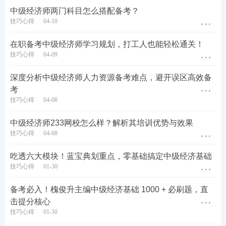
中级经济师两门科目怎么搭配备考？
技巧心得
04-10
3、中级工商管理
在职备考中级经济师学习规划，打工人也能轻松通关！
本次中级经济人力资源模考大赛，全面覆盖
67个核
技巧心得
04-09
心知识点
，
18个知识点
有待加强，另有
48个知识点
深度分析中级经济师人力资源备考难点，避开误区高效备
属于薄弱环节，其中以下5个知识点错误率最高，
考
成为本次模考的
TOP5 重灾区
：
技巧心得
04-08
中级经济师233网校怎么样？解析其培训优势与效果
技巧心得
04-08
吃透六大模块！蓝宝典划重点，零基础搞定中级经济基础
技巧心得
01-30
备考必入！槐俊升主编中级经济基础 1000 + 必刷题，直
击提分核心
技巧心得
01-30