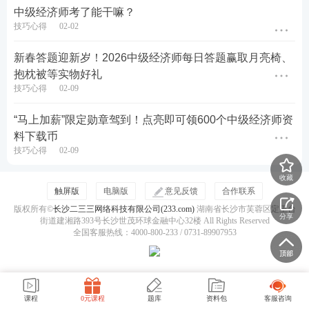
中级经济师考了能干嘛？
技巧心得
02-02
模考大赛如何对答案？
新春答题迎新岁！2026中级经济师每日答题赢取月亮椅、
有APP和小程序两种方式查看模考大赛答案。
抱枕被等实物好礼
技巧心得
02-09
方式一：
进入模考大赛页面——点击重新挑战——查
看报告(
如果没有参加可以点补考参加模考
)——查看
“马上加薪”限定勋章驾到！点亮即可领600个中级经济师资
解析，即可查看模考大赛答案。如图示（以2月为
料下载币
技巧心得
02-09
例）：
收藏
点击进入>>2026年中级经济师模考大赛
触屏版
电脑版
意见反馈
合作联系
版权所有©
长沙二三三网络科技有限公司(233.com)
湖南省长沙市芙蓉区定王台
分享
街道建湘路393号长沙世茂环球金融中心32楼 All Rights Reserved
页面
全国客服热线：4000-800-233 / 0731-89907953
课程
0元课程
题库
资料包
客服咨询