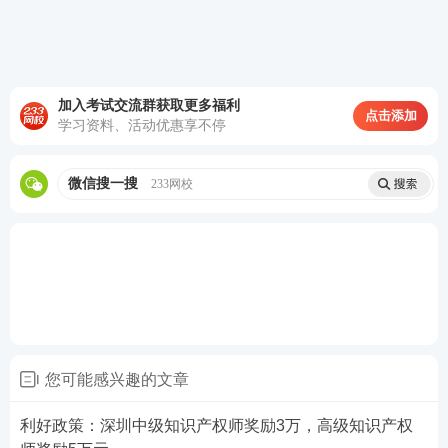
本次中级经济基础模考大赛，覆盖
87个核心知识点
，
从知识点掌握情况来看，学员整体掌握程度偏低，
36
个知识点
有待加强，另有
50个知识点
属于薄弱环节，
其中以下5个知识点错误率最高，成为本次模考的
TOP
加入考试交流群获取更多福利
点击添加
学习资料、活动优惠享不停
5 重灾区
，也是后续复习的重中之重。
微信搜一搜
233网校
您可能感兴趣的文章
利好政策：深圳中级知识产权师奖励3万，高级知识产权