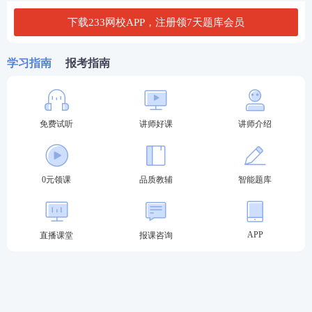
下载233网校APP，注册领7天题库会员
学习指南
报考指南
免费试听
讲师好课
讲师介绍
0元领课
品质教辅
智能题库
2、考证币、V1题库体验会员、下载币自动发送，分
别通过233网校APP-【我的资料包/233商城】中查
看。
APP
直播课堂
报课咨询
本次模考大赛
知识点
掌握情况
1、中级
经济基础