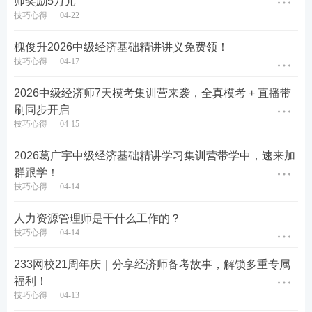
师奖励5万元
2、中级人力资源
技巧心得
04-22
本次中级经济人力资源模考大赛，全面覆盖
74个核
槐俊升2026中级经济基础精讲讲义免费领！
技巧心得
04-17
心知识点
，从知识点掌握情况来看，学员整体掌握
程度偏低，
14个知识点
有待加强，另有
57个知识点
2026中级经济师7天模考集训营来袭，全真模考 + 直播带
属于薄弱环节，其中以下5个知识点错误率最高，
刷同步开启
成为本次模考的
TOP5 重灾区
：
技巧心得
04-15
2026葛广宇中级经济基础精讲学习集训营带学中，速来加
群跟学！
技巧心得
04-14
人力资源管理师是干什么工作的？
技巧心得
04-14
233网校21周年庆｜分享经济师备考故事，解锁多重专属
福利！
技巧心得
04-13