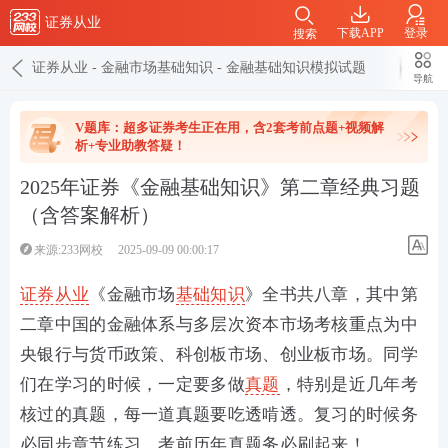
证券从业
下载APP
登录
搜索
证券从业
-
金融市场基础知识
-
金融基础知识模拟试题
导航
V题库：超多证券考生正在用，含2套考前点题+视频解
析+专业助教答疑！
2025年证券《金融基础知识》第二章经典习题
（含答案解析）
来源:233网校
2025-09-09 00:00:17
证券从业
《金融市场
基础知识
》全书共八章，其中第
二章中国的金融体系与多层次资本市场考核重点为中
央银行与货币政策、科创板市场、创业板市场。同学
们在学习的时候，一定要多做
真题
，特别是近几年考
核过的真题，每一道真题要吃透啃透。复习的时候务
必同步章节练习，考前历年真题务必刷起来！