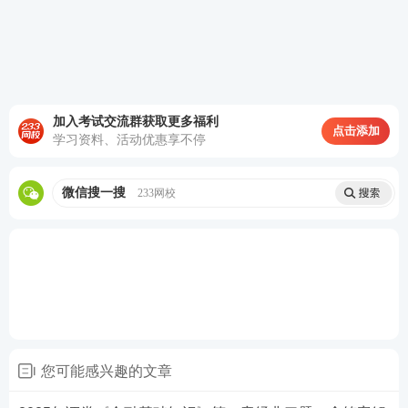
B.Ⅱ、Ⅲ、Ⅳ
C.Ⅰ、Ⅱ、Ⅲ
D.Ⅰ、Ⅱ、Ⅲ、Ⅳ
加入考试交流群获取更多福利
点击添加
学习资料、活动优惠享不停
查看答案
微信搜一搜
233网校
5、下列关于金融市场运行的主要因素的说法中，正确
的有()。
A.国际资本以证券投资形式流入国内，会引起证券价
格上升
B.政府增加公共开支，社会总需求扩大，投资者对企
您可能感兴趣的文章
业盈利预期降低