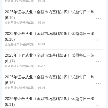
金融基础知识模拟试题
06-20
D.采取集中竞价、做市商等集中交易方式进行证券转
2025年证券从业《金融市场基础知识》试题每日一练
让
(6.19)
金融基础知识模拟试题
06-19
查看答案
2025年证券从业《金融市场基础知识》试题每日一练
(6.18)
金融基础知识模拟试题
06-18
7、随着我国经济从高速增长阶段转向高质量发展阶
段，可以从以下哪些方面入手增强金融服务实体经济
2025年证券从业《金融市场基础知识》试题每日一练
(6.17)
能力？（）
金融基础知识模拟试题
06-17
A.守住不发生系统性金融风险的底线，管控好宏观层
2025年证券从业《金融市场基础知识》试题每日一练
面的金融高杠杆率和流动性风险
(6.16)
金融基础知识模拟试题
06-16
B.健全多层次资本市场体系，补齐各类金融市场的短
板
2025年证券从业《金融市场基础知识》试题每日一练
(6.11)