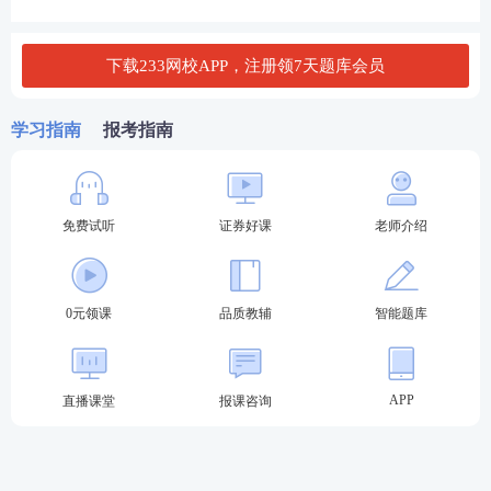
A.美国标普公司
B.穆迪投资
下载233网校APP，注册领7天题库会员
C.惠誉国际
学习指南
报考指南
D.大公国际
查看答案
免费试听
证券好课
老师介绍
4、下面关于央行票据的说法正确的有( )。
0元领课
品质教辅
智能题库
Ⅰ．不属于货币政策工具
Ⅱ．是为了调节基础货币
Ⅲ．是一种短期债券
APP
直播课堂
报课咨询
Ⅳ．中国人民银行用它进行公开市场业务
A.Ⅰ、Ⅱ