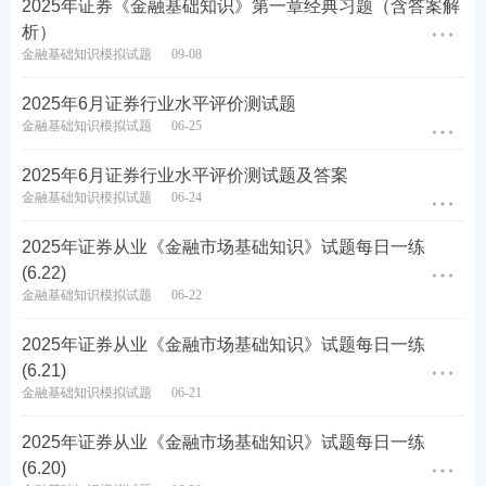
2025年证券《金融基础知识》第一章经典习题（含答案解
析）
C.市场参与者的心理和行为可以加剧金融风险
金融基础知识模拟试题
09-08
D.低于预期的通货膨胀会提高利率，导致债券和股票
2025年6月证券行业水平评价测试题
价格下降
金融基础知识模拟试题
06-25
查看答案
2025年6月证券行业水平评价测试题及答案
金融基础知识模拟试题
06-24
2025年证券从业《金融市场基础知识》试题每日一练
6、关于区域性股权市场，下列说法错误的是（）。
(6.22)
金融基础知识模拟试题
06-22
A.可以为全国的企业私募证券或股权的融资、转让提
供服务
2025年证券从业《金融市场基础知识》试题每日一练
(6.21)
B.由所在地的中国证监会派出机构按规定实施监管，
金融基础知识模拟试题
06-21
并承担相应风险处置责任
2025年证券从业《金融市场基础知识》试题每日一练
(6.20)
C.采用公开方式发行证券