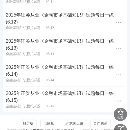
C.深化金融监管体制改革，加强监管协同
金融基础知识模拟试题
06-11
D.强化间接金融，大力发展P2P
2025年证券从业《金融市场基础知识》试题每日一练
(6.12)
查看答案
金融基础知识模拟试题
06-12
2025年证券从业《金融市场基础知识》试题每日一练
(6.13)
8、中央银行的资产业务包括：国外资产，对政府债
金融基础知识模拟试题
06-13
权、自有资金等。
2025年证券从业《金融市场基础知识》试题每日一练
(6.14)
A.错
金融基础知识模拟试题
06-14
B.对
2025年证券从业《金融市场基础知识》试题每日一练
(6.15)
查看答案
金融基础知识模拟试题
06-15
收藏
触屏版
电脑版
意见反馈
合作联系
9、中央银行通常采用存款准备金制度、再贴现政策、