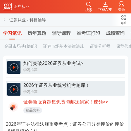
证券从业
下载APP
登录
搜索
证券从业
-
科目辅导
导航
学习笔记
历年真题
辅导课程
准考证打印
成绩查询
金融市场基础知识
证券市场基本法律法规
证券分析师
保荐代
如何突破2026证券从业考试>
学习推荐
2026年证券从业统考机考题库！
学习推荐
证券新版真题集免费包邮送到家！速领>>
精品资料
2026年证券法律法规重要考点：证券公司分类评价的评价