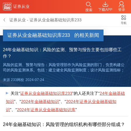
证券从业
下载APP
登录
搜索
证券从业
-
证券从业金融基础知识库233
导航
证券从业金融基础知识库233
的相关新闻
24年金融基础知识：风险的监测、预警与报告主要包括哪些工
作？
风险的监测、预警与报告：风险管理部作为风险监测的部门，负责构建公
司的风险监测体系。包括：建立健全风险监测制度；设计风险监测指标；
搭建风险监测系统；对公司范围内各项业务与风险管理活动中风险进行持
来源 233网校
2024-07-24
续监测并处理、报告监测结果；督导专管部门的风险监测工作；
关注“
证券从业金融基础知识库233
”的人还关注了“
24年金融基础
知识
”、“
2024年金融基础知识
”、“
2024年证券从业金融基础知
识
”、“
2024年证券从业金融基础知识库
”
24年金融基础知识：风险管理的组织机构有哪些部分组成？