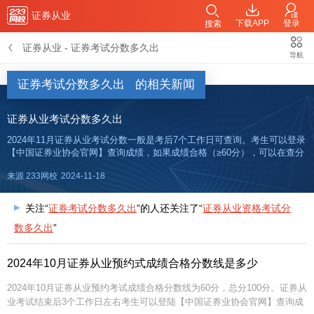
证券从业
下载APP
登录
搜索
证券从业
-
证券考试分数多久出
导航
证券考试分数多久出
的相关新闻
证券从业考试分数多久出
2024年11月证券从业考试分数一般是考后7个工作日可查询。考生可以登录
【中国证券业协会官网】查询成绩，如果成绩合格（≥60分），可以在查分
后1-5天左右，去成绩查询栏目下载打印成绩单。【考前12页纸免费领】
来源 233网校
2024-11-18
【临考冲刺卷免费领】【考前冲刺资料下载】【历年真题题
关注“
证券考试分数多久出
”的人还关注了“
证券从业资格考试分
数多久出
”
2024年10月证券从业预约式成绩合格分数线是多少
2024年10月证券从业预约考试成绩合格分数线为60分，总分100分。证券从
业考试结束后3个工作日左右考生可以登陆【中国证券业协会官网】查询成