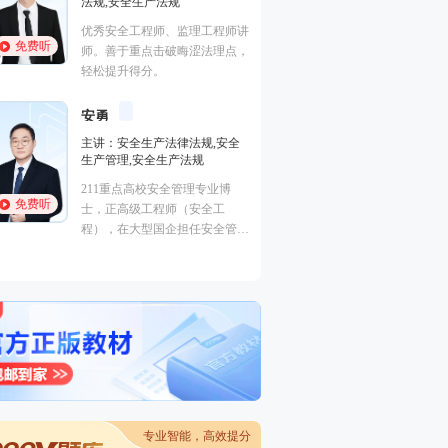
,安全生产法规
高级工程师、注册一级消防工程
安全工程师、监理工程师讲
师，注册安全工程师，多年从事
免费听
善于重点击破晦涩法理点，
消防、安全考试培训。
提升得分。
黄明峰
封“神”级老师
勇
主讲：消防安全技术综合能力,
：安全生产法律法规,安全
消防安全技术实务,消防安全技
管理,安全生产法规
术综合能力,消防安全案例分析,
安全生产技术基础
免费听
1重点高校安全管理专业博
主要从事一级消防工程师、中级
正高级工程师（安全工
安全工程师等考试培训。
，在大型国企担任安全管理
多年，积累了丰富的现场工
验，深入了解各种行业安全
的特点和难点，对如何解决
问题有着独到的见解。
专业智能，高效提分