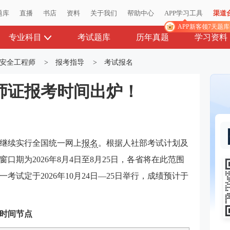
题库
直播
书店
资料
关于我们
帮助中心
APP学习工具
渠道
APP新客领7天题
专业科目
考试题库
历年真题
学习资料
安全工程师
>
报考指导
>
考试报名
程师证报考时间出炉！
试继续实行全国统一网上
报名
。根据人社部考试计划及
口期为2026年8月4日至8月25日，各省将在此范围
试定于2026年10月24日—25日举行，成绩预计于
键时间节点