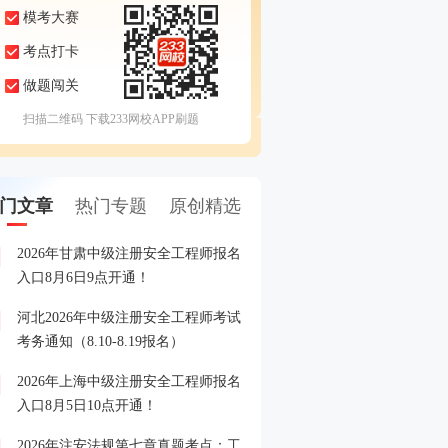
模考大赛
考点打卡
做题闯关
扫描二维码 下载233网校APP刷题
门文章
热门专题
原创精选
2026年甘肃中级注册安全工程师报名
注安报名常见误区规避，
1
入口8月6日9点开通！
你少走弯路！
河北2026年中级注册安全工程师考试
注安全真模考大赛来袭，
2
考务通知（8.10-8.19报名）
战练兵！
2026年上海中级注册安全工程师报名
注安备考缺资料？《蓝宝典
3
入口8月5日10点开通！
领，还包邮到家！
2026年注安法规第七章真题考点：工
中级安全工程师考试消息