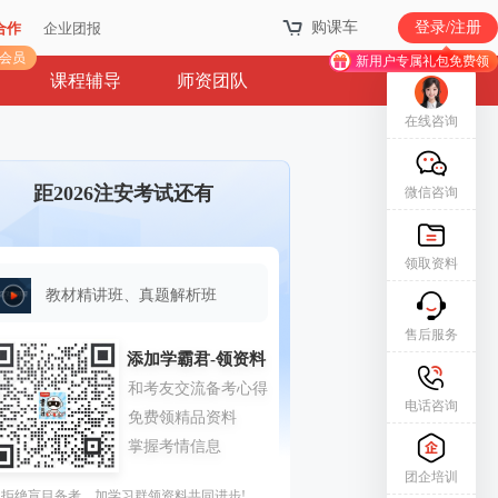
购课车
登录/注册
合作
企业团报
库会员
新用户专属礼包免费领
课程辅导
师资团队
在线咨询
距2026注安考试还有
微信咨询
领取资料
教材精讲班、真题解析班
售后服务
电话咨询
团企培训
拒绝盲目备考，加学习群领资料共同进步!