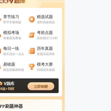
进入做题
进入做题
章节练习
精选试题
章节专项突破
省时高效精选
进入做题
进入做题
模拟考场
考前点题
海量题免费做
高效锁分72小时
进入做题
进入做题
每日一练
历年真题
每天进步一点点
真题实战演练
进入做题
进入做题
易错题
模考大赛
精选高频易错题
同场闯关做题
APP刷题神器