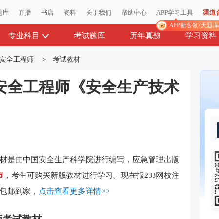
题库
题库
直播
直播
书店
书店
资料
资料
关于我们
关于我们
帮助中心
帮助中心
APP学习工具
APP学习工具
渠道
渠道
APP新客领7天题
APP新客领7天题
专业科目
考试题库
历年真题
学习资料
安全工程师
>
考试教材
册安全工程师《安全生产技术
材
是由中国安全生产科学院进行编写，应急管理出版
市
，考生可购买新版教材进行学习。现在报233网校注
包邮到家，
点击查看更多详情>>