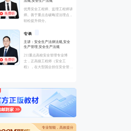
法规,安全生产法规
高级工程师、注册
优秀安全工程师、监理工程师讲
师，注册安全工程
免费听
免费听
师。善于重点击破晦涩法理点，
消防、安全考试培
轻松提升得分。
黄明峰
封“神”
安勇
主讲：消防安全技
主讲：安全生产法律法规,安全
消防安全技术实务
生产管理,安全生产法规
术综合能力,消防安
安全生产技术基础
免费听
211重点高校安全管理专业博
免费听
主要从事一级消防
士，正高级工程师（安全工
安全工程师等考试
程），在大型国企担任安全管理
岗位多年，积累了丰富的现场工
作经验，深入了解各种行业安全
管理的特点和难点，对如何解决
实际问题有着独到的见解。
专业智能，高效提分