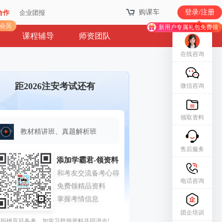
购课车
购课车
登录/注册
登录/注册
合作
合作
企业团报
企业团报
库会员
库会员
新用户专属礼包免费领
新用户专属礼包免费领
课程辅导
师资团队
在线咨询
距2026注安考试还有
微信咨询
领取资料
教材精讲班、真题解析班
售后服务
电话咨询
团企培训
拒绝盲目备考，加学习群领资料共同进步!