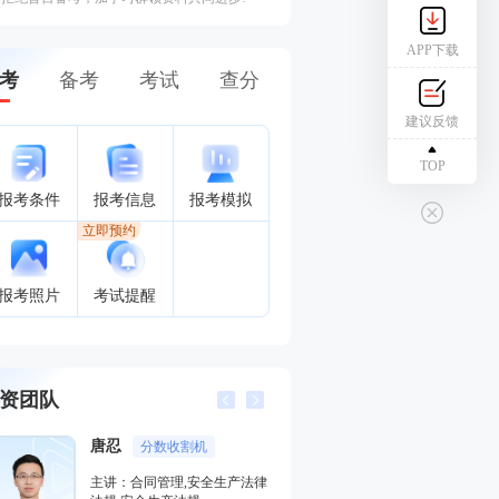
APP下载
考
备考
考试
查分
建议反馈
TOP
报考条件
报考信息
报考模拟
立即预约
报考照片
考试提醒
资团队
唐忍
王培山
分数收割机
考点预
主讲：合同管理,安全生产法律
主讲：其他安全,