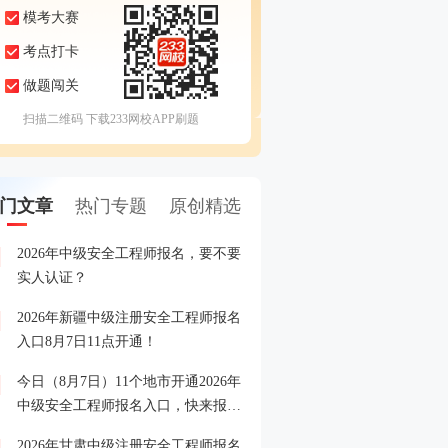
模考大赛
考点打卡
做题闯关
扫描二维码 下载233网校APP刷题
门文章
热门专题
原创精选
2026年中级安全工程师报名，要不要
注安报名常见误区规避，
1
实人认证？
你少走弯路！
2026年新疆中级注册安全工程师报名
注安全真模考大赛来袭，
2
入口8月7日11点开通！
战练兵！
今日（8月7日）11个地市开通2026年
注安备考缺资料？《蓝宝典
3
中级安全工程师报名入口，快来报
领，还包邮到家！
名！
2026年甘肃中级注册安全工程师报名
中级安全工程师考试消息