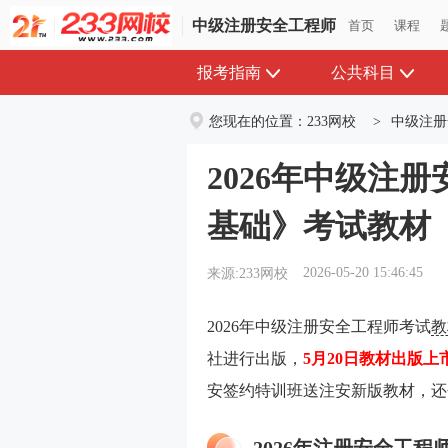
中级注册安全工程师
中级注册安全工程师
首页
首页
课程
课程
报考指南
公共科目
您现在的位置：
233网校
>
中级注册
2026年中级注
基础》考试教材
2026-05-20 15:46:45
来源:233网校
2026年中级注册安全工程师考试
教
社进行出版，
5月20日教材出版上
安签约特训班送注安新版教材，还