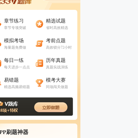
进入做题
进入做题
章节练习
精选试题
章节专项突破
省时高效精选
进入做题
进入做题
模拟考场
考前点题
海量题免费做
高效锁分72小时
进入做题
进入做题
每日一练
历年真题
每天进步一点点
真题实战演练
进入做题
进入做题
易错题
模考大赛
精选高频易错题
同场闯关做题
APP刷题神器