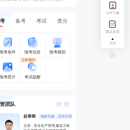
APP下载
考
备考
考试
查分
建议反馈
TOP
报考条件
报考信息
报考模拟
立即预约
报考照片
考试提醒
资团队
赵春晓
唐忍
幽默风趣，思维导图总结精彩，考点层次分明。
分数收割
主讲：安全生产管理,建设工程
主讲：合同管理,