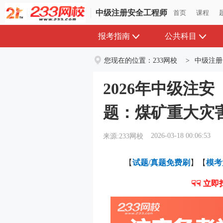
中级注册安全工程师
中级注册安全工程师
首页
首页
课程
课程
报考指南
公共科目
您现在的位置：
233网校
>
中级注册
2026年中级注
题：煤矿重大灾
2026-03-18 00:06:53
来源:233网校
【
试题/真题免费刷
】【
模考
☟☟ 立