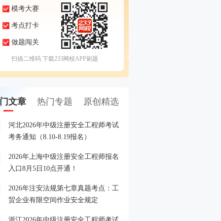
模考大赛
考点打卡
做题闯关
扫描二维码 下载233网校APP刷题
门文章
热门专题
原创精选
河北2026年中级注册安全工程师考试
注安报名常见误区规避，
1
考务通知（8.10-8.19报名）
你少走弯路！
2026年上海中级注册安全工程师报名
注安全真模考大赛来袭，
2
入口8月5日10点开通！
战练兵！
2026年注安法规第七章真题考点：工
注安备考缺资料？《蓝宝典
3
贸企业有限空间作业安全规定
领，还包邮到家！
浙江2026年中级注册安全工程师考试
中级安全工程师考试消息