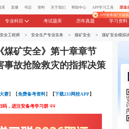
题库
题库
直播
直播
书店
书店
资料
资料
关于我们
关于我们
帮助中心
帮助中心
APP学习工具
APP学习工具
渠道
渠道
APP新客领7天题
APP新客领7天题
专业科目
考试题库
历年真题
学习资料
安全工程师
>
安全生产专业实务
>
煤矿安全
>
煤矿安全模拟
安《煤矿安全》第十章章节
害事故抢险救灾的指挥决策
大赛
】【
免费备考资料
】
【
下载233网校APP
】
即扫码，进注安备考学习群 ☟☟