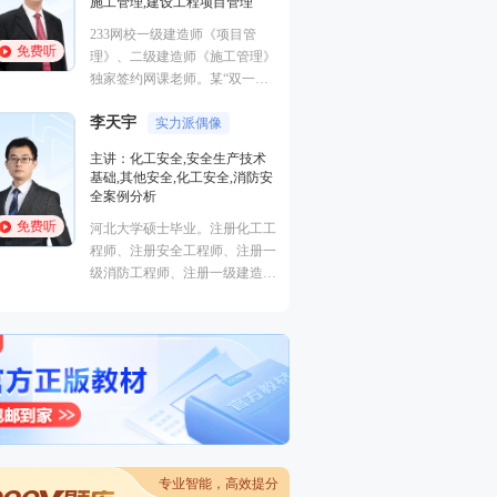
施工管理,建设工程项目管理
法规,安全生产法规
233网校一级建造师《项目管
优秀安全工程师、
免费听
免费听
理》、二级建造师《施工管理》
师。善于重点击破
独家签约网课老师。某“双一
轻松提升得分。
流、211”高校副研究员、硕导，
李天宇
国家一级注册建造师、造价师。
实力派偶像
安勇
主讲：化工安全,安全生产技术
主讲：安全生产法
基础,其他安全,化工安全,消防安
生产管理,安全生
全案例分析
211重点高校安全
免费听
免费听
河北大学硕士毕业。注册化工工
士，正高级工程师
程师、注册安全工程师、注册一
程），在大型国企
级消防工程师、注册一级建造
岗位多年，积累了
师。曾就职于大型研究设计院，
作经验，深入了解
担任项目主管并负责项目安全专
管理的特点和难点
篇设计及校审核工作。具有扎实
实际问题有着独到
的理论功底，丰富的现场实践经
验，熟悉过程化设计、生产、检
修维护中的安全隐患及应急预
案。
专业智能，高效提分