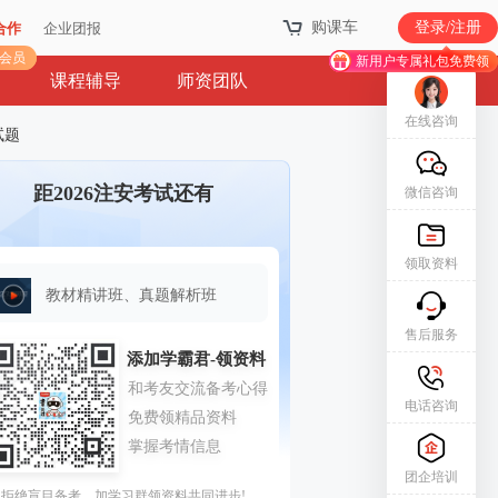
购课车
购课车
登录/注册
登录/注册
合作
合作
企业团报
企业团报
库会员
库会员
新用户专属礼包免费领
新用户专属礼包免费领
课程辅导
师资团队
在线咨询
试题
距2026注安考试还有
微信咨询
领取资料
教材精讲班、真题解析班
售后服务
电话咨询
团企培训
拒绝盲目备考，加学习群领资料共同进步!