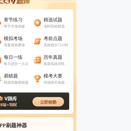
进入做题
进入做题
章节练习
精选试题
章节专项突破
省时高效精选
进入做题
进入做题
模拟考场
考前点题
海量题免费做
高效锁分72小时
进入做题
进入做题
每日一练
历年真题
每天进步一点点
真题实战演练
进入做题
进入做题
易错题
模考大赛
精选高频易错题
同场闯关做题
APP刷题神器