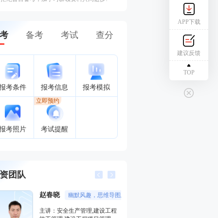
APP下载
考
备考
考试
查分
建议反馈
TOP
报考条件
报考信息
报考模拟
立即预约
报考照片
考试提醒
资团队
赵春晓
唐忍
幽默风趣，思维导图总结精彩，考点层次分明。
分数收割
主讲：安全生产管理,建设工程
主讲：合同管理,