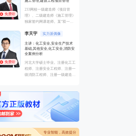
施工管理,建设工程项目管理
法规,安全生产法规
233网校一级建造师《项目管
优秀安全工程师、
免费听
免费听
理》、二级建造师《施工管理》
师。善于重点击破
独家签约网课老师。某“双一
轻松提升得分。
流、211”高校副研究员、硕导，
李天宇
国家一级注册建造师、造价师。
实力派偶像
安勇
主讲：化工安全,安全生产技术
主讲：安全生产法
基础,其他安全,化工安全,消防安
生产管理,安全生
全案例分析
211重点高校安全
免费听
免费听
河北大学硕士毕业。注册化工工
士，正高级工程师
程师、注册安全工程师、注册一
程），在大型国企
级消防工程师、注册一级建造
岗位多年，积累了
师。曾就职于大型研究设计院，
作经验，深入了解
担任项目主管并负责项目安全专
管理的特点和难点
篇设计及校审核工作。具有扎实
实际问题有着独到
的理论功底，丰富的现场实践经
验，熟悉过程化设计、生产、检
修维护中的安全隐患及应急预
案。
专业智能，高效提分