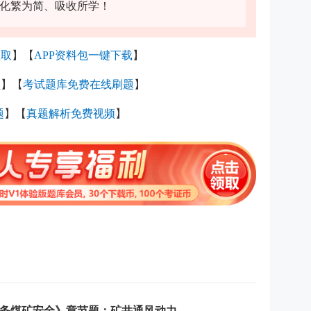
化繁为简、吸收所学！
领取
】【
APP资料包一键下载
】
员
】【
考试题库免费在线刷题
】
题
】【
真题解析免费视频
】
务煤矿安全》章节题：矿井通风动力