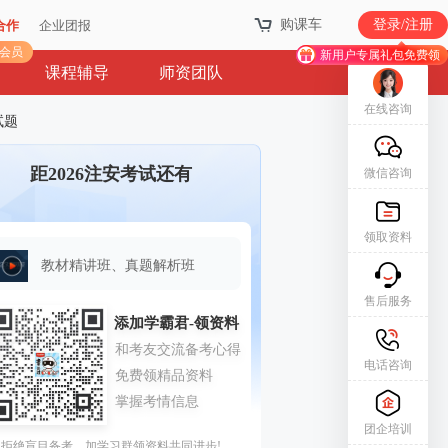
购课车
登录/注册
合作
企业团报
库会员
新用户专属礼包免费领
课程辅导
师资团队
在线咨询
试题
距2026注安考试还有
微信咨询
领取资料
教材精讲班、真题解析班
售后服务
电话咨询
团企培训
拒绝盲目备考，加学习群领资料共同进步!