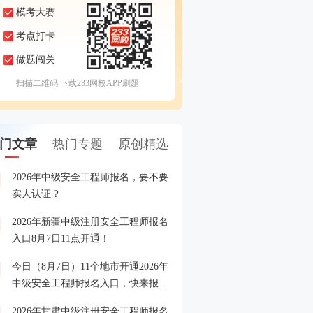
模考大赛
考点打卡
做题闯关
扫描二维码 下载233网校APP刷题
门文章
热门专题
原创精选
2026年中级安全工程师报名，要不要
注安报名常见误区规避，
1
实人认证？
你少走弯路！
2026年新疆中级注册安全工程师报名
注安全真模考大赛来袭，
2
入口8月7日11点开通！
战练兵！
今日（8月7日）11个地市开通2026年
注安备考缺资料？《蓝宝典
3
中级安全工程师报名入口，快来报
领，还包邮到家！
名！
2026年甘肃中级注册安全工程师报名
中级安全工程师考试消息