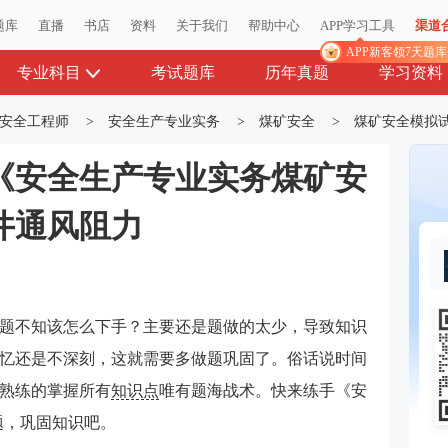
题库
直播
书店
资料
关于我们
帮助中心
APP学习工具
渠道
APP新客领7天题
专业科目
考试题库
历年真题
学习资料
安全工程师
>
安全生产专业实务
>
煤矿安全
>
煤矿安全模拟
《安全生产专业实务煤矿安
井通风阻力
题不知该怎么下手？主要还是题做的太少，导致知识
忆还是不深刻，这就需要多做题巩固了。俗话说时间
熟练的掌握所有
知识点
唯有题海战术。快来练手《安
题，巩固知识吧。