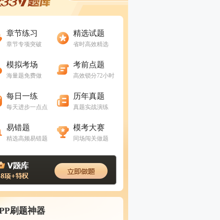
进入做题
进入做题
章节练习
精选试题
章节专项突破
省时高效精选
进入做题
进入做题
模拟考场
考前点题
海量题免费做
高效锁分72小时
进入做题
进入做题
每日一练
历年真题
每天进步一点点
真题实战演练
进入做题
进入做题
易错题
模考大赛
精选高频易错题
同场闯关做题
APP刷题神器