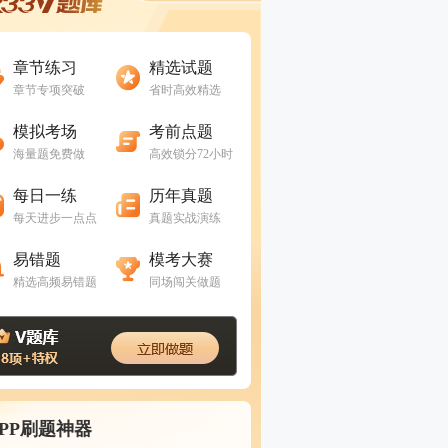
进入做题
进入做题
章节练习
精选试题
章节专项突破
省时高效精选
进入做题
进入做题
模拟考场
考前点题
海量题免费做
高效锁分72小时
进入做题
进入做题
每日一练
历年真题
每天进步一点点
真题实战演练
进入做题
进入做题
易错题
模考大赛
精选高频易错题
同场闯关做题
APP刷题神器