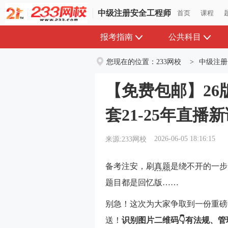
中级注册安全工程师
中级注册安全工程师
首页
首页
课程
课程
报考指南
公共科目
您现在的位置：
233网校
>
中级注册
【免费包邮】2
套21-25年直播
2026-06-05 18:16:15
来源:233网校
备考注安，刷
真题
是绕不开的一步
题目都是回忆版……
别急！这次为大家争取到一份重磅
送！
识别图片二维码
👇有法规、