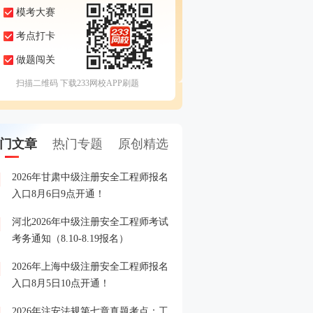
模考大赛
考点打卡
做题闯关
扫描二维码 下载233网校APP刷题
门文章
热门专题
原创精选
2026年甘肃中级注册安全工程师报名
注安报名常见误区规避，
1
入口8月6日9点开通！
你少走弯路！
河北2026年中级注册安全工程师考试
注安全真模考大赛来袭，
2
考务通知（8.10-8.19报名）
战练兵！
2026年上海中级注册安全工程师报名
注安备考缺资料？《蓝宝典
3
入口8月5日10点开通！
领，还包邮到家！
2026年注安法规第七章真题考点：工
中级安全工程师考试消息