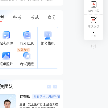
APP下载
考
备考
考试
查分
建议反馈
TOP
报考条件
报考信息
报考模拟
立即预约
报考照片
考试提醒
资团队
赵春晓
唐忍
幽默风趣，思维导图总结精彩，考点层次分明。
分数收割
主讲：安全生产管理,建设工程
主讲：合同管理,