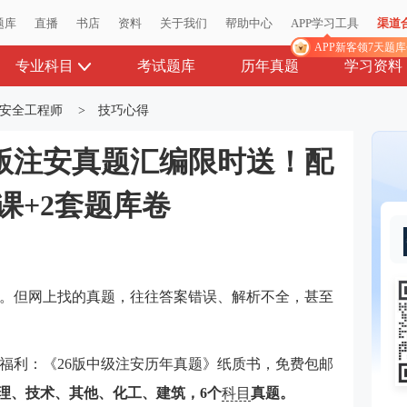
题库
题库
直播
直播
书店
书店
资料
资料
关于我们
关于我们
帮助中心
帮助中心
APP学习工具
APP学习工具
渠道
渠道
APP新客领7天题
APP新客领7天题
专业科目
考试题库
历年真题
学习资料
安全工程师
>
技巧心得
6版注安真题汇编限时送！配
新课+2套题库卷
。但网上找的真题，往往答案错误、解析不全，甚至
福利：《26版中级注安历年真题》纸质书，免费包邮
管理、技术、其他、化工、建筑，6个
科目
真题。