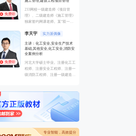
施工管理,建设工程项目管理
法规,安全生产法规
233网校一级建造师《项目管
优秀安全工程师、
免费听
免费听
理》、二级建造师《施工管理》
师。善于重点击破
独家签约网课老师。某“双一
轻松提升得分。
流、211”高校副研究员、硕导，
李天宇
国家一级注册建造师、造价师。
实力派偶像
安勇
主讲：化工安全,安全生产技术
主讲：安全生产法
基础,其他安全,化工安全,消防安
生产管理,安全生
全案例分析
211重点高校安全
免费听
免费听
河北大学硕士毕业。注册化工工
士，正高级工程师
程师、注册安全工程师、注册一
程），在大型国企
级消防工程师、注册一级建造
岗位多年，积累了
师。曾就职于大型研究设计院，
作经验，深入了解
担任项目主管并负责项目安全专
管理的特点和难点
篇设计及校审核工作。具有扎实
实际问题有着独到
的理论功底，丰富的现场实践经
验，熟悉过程化设计、生产、检
修维护中的安全隐患及应急预
案。
专业智能，高效提分