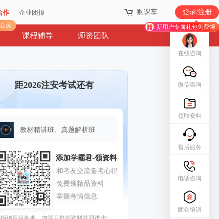
购课车
购课车
登录/注册
登录/注册
合作
合作
企业团报
企业团报
库会员
库会员
新用户专属礼包免费领
新用户专属礼包免费领
课程辅导
师资团队
在线咨询
距2026注安考试还有
微信咨询
领取资料
教材精讲班、真题解析班
售后服务
电话咨询
团企培训
拒绝盲目备考，加学习群领资料共同进步!