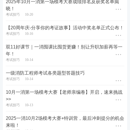
2025年10月一消第一场模考大赛成绩排名及获奖名单揭
晓！
考试技巧
10-20
【20周年庆-分享你的考证故事】活动中奖名单正式公布！
考试技巧
10-16
双11好课节｜一消囤课比囤货更赚！别让升职加薪再等一
年！
考试技巧
10-14
一级消防工程师考试各类题型答题技巧
考前30页纸如何获取？
考试技巧
10-14
10月一消第一场模考大赛【老师亲编卷】开启，速来挑战
本资料为233网校购课学员专属资料，含金量较高！
>>
因此，想要免费获得
【一消考前30页纸】
电子版资料
考试技巧
10-13
的非购课考生，需要参加相应活动才能领取哟。具体
2025一消10月2场模考大赛+特训营，最后冲刺提分的机会
步骤如下：
来啦！