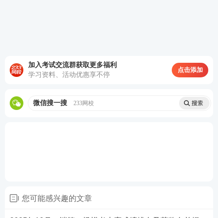
加入考试交流群获取更多福利
点击添加
学习资料、活动优惠享不停
微信搜一搜
233网校
亮点
三：
表格对比记忆，备考效率翻倍
《考前30页纸》中，关键考点做成对比表格，并将考
点进行了分类和总结，目的是方便考生对比记忆、区
分关联各类易混考点、同类知识点等，以此加深理
您可能感兴趣的文章
解，掌握更牢固。