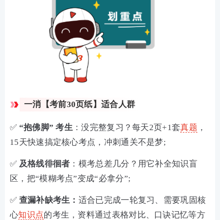
一消【考前30页纸】适合人群
✅
“抱佛脚” 考生
：没完整复习？每天2页+1套
真题
，
15天快速搞定核心考点，冲刺通关不是梦;
✅
及格线徘徊者
：模考总差几分？用它补全知识盲
区，把“模糊考点”变成“必拿分”;
✅
查漏补缺考生：
适合已完成一轮复习、需要巩固核
心
知识点
的考生，资料通过表格对比、口诀记忆等方