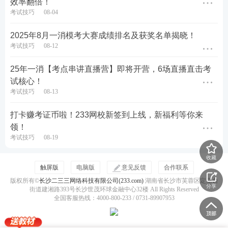
效率翻倍！
第三步：
分享给好友，邀请好友助力，如图：
考试技巧
08-04
2025年8月一消模考大赛成绩排名及获奖名单揭晓！
考试技巧
08-12
25年一消【考点串讲直播营】即将开营，6场直播直击考
试核心！
考试技巧
08-13
打卡赚考证币啦！233网校新签到上线，新福利等你来
领！
考试技巧
08-19
收藏
触屏版
电脑版
意见反馈
合作联系
PS：需分享给没有注册过233网校的同学才算有效
版权所有©
长沙二三三网络科技有限公司(233.com)
湖南省长沙市芙蓉区定王台
哦！分享给好友后，好友点开你的活动链接，注册23
分享
街道建湘路393号长沙世茂环球金融中心32楼 All Rights Reserved
全国客服热线：4000-800-233 / 0731-89907953
3网校账号即为助力成功。
第四步：
下载考前30页纸PDF版。