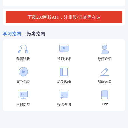
下载233网校APP，注册领7天题库会员
学习指南
报考指南
亮点
二：
重点突出，方便记忆
红色字体标注重要考点，重点记忆，部分难记忆的考
免费试听
导师好课
导师介绍
点，还配备了【记忆口诀】，记忆效率翻倍！
0元领课
品质教辅
智能题库
APP
直播课堂
报课咨询