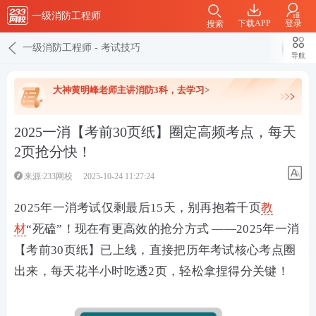
一级消防工程师
下载APP
登录
搜索
一级消防工程师
-
考试技巧
导航
大神黄明峰老师主讲消防3科，去学习>
2025一消【考前30页纸】圈定高频考点，每天
2页抢分快！
来源:233网校
2025-10-24 11:27:24
2025年一消考试仅剩最后15天，别再抱着千页
教
材
“死磕”！现在有更高效的抢分方式 ——2025年一消
【考前30页纸】已上线，直接把历年考试核心考点圈
出来，每天花半小时吃透2页，轻松拿捏得分关键！