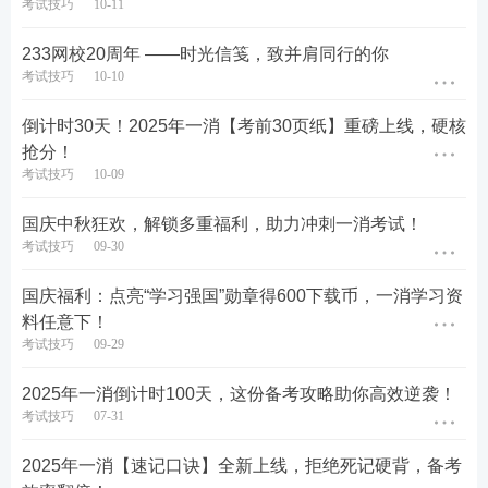
考试技巧
10-11
第一步：
点击下方图片或者扫描二维码
，进入活动页
面
👇👇
233网校20周年 ——时光信笺，致并肩同行的你
考试技巧
10-10
倒计时30天！2025年一消【考前30页纸】重磅上线，硬核
抢分！
考试技巧
10-09
国庆中秋狂欢，解锁多重福利，助力冲刺一消考试！
第二步：
登录233网校账号，选择自己所需资料，点
考试技巧
09-30
击免费领取，如图：
国庆福利：点亮“学习强国”勋章得600下载币，一消学习资
料任意下！
考试技巧
09-29
2025年一消倒计时100天，这份备考攻略助你高效逆袭！
考试技巧
07-31
2025年一消【速记口诀】全新上线，拒绝死记硬背，备考