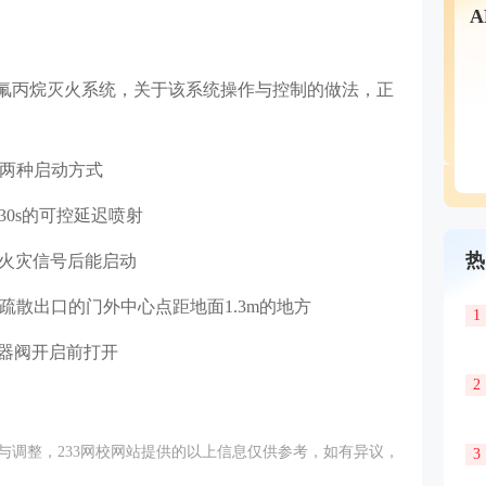
七氟丙烷灭火系统，关于该系统操作与控制的做法，正
制两种启动方式
30s的可控延迟喷射
热
的火灾信号后能启动
疏散出口的门外中心点距地面1.3m的地方
1
容器阀开启前打开
2
调整，233
网校
网站提供的以上信息仅供参考，如有异议，
3