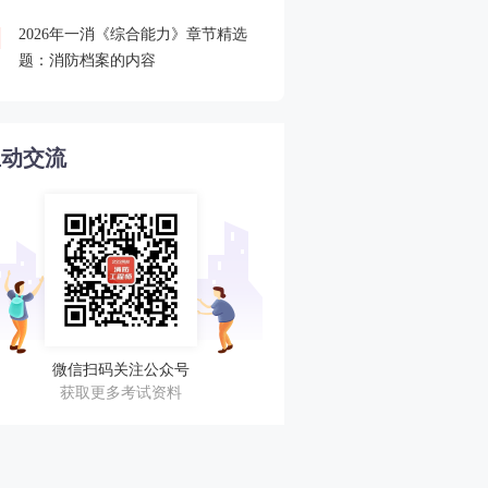
2026年一消《综合能力》章节精选
欢迎加入2025一消查分服
4
题：消防档案的内容
与考友一起蹲守成绩！
互动交流
微信扫码关注公众号
获取更多考试资料