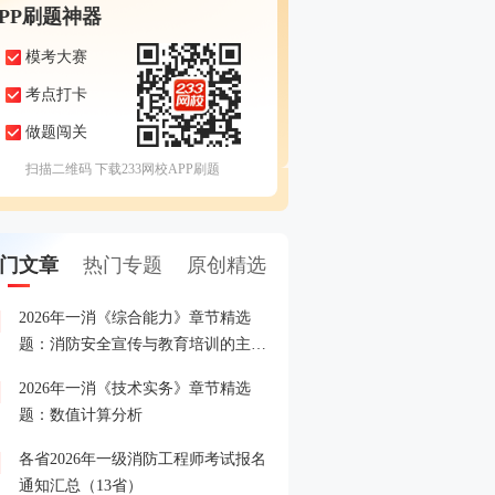
APP刷题神器
模考大赛
考点打卡
做题闯关
扫描二维码 下载233网校APP刷题
门文章
热门专题
原创精选
2026年一消《综合能力》章节精选
8.24起报名！快加入202
1
题：消防安全宣传与教育培训的主要
答疑+备考指导营
内容和形式
2026年一消《技术实务》章节精选
各省2026年一级消防工程
2
题：数值计算分析
间、入口汇总
各省2026年一级消防工程师考试报名
各省市2025年一级消防工
3
通知汇总（13省）
格名单汇总