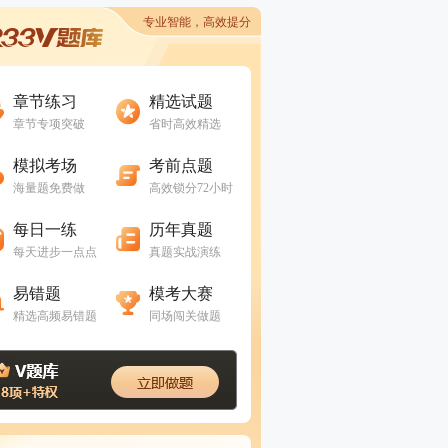
专业智能，高效提分
进入做题
进入做题
章节练习
精选试题
章节专项突破
省时高效精选
进入做题
进入做题
模拟考场
考前点题
海量题免费做
高效锁分72小时
进入做题
进入做题
每日一练
历年真题
每天进步一点点
真题实战演练
进入做题
进入做题
易错题
模考大赛
精选高频易错题
同场闯关做题