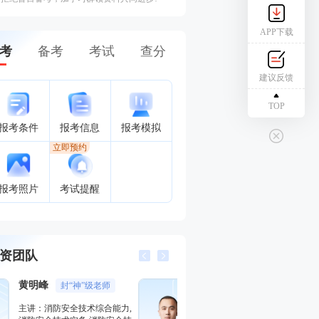
APP下载
考
备考
考试
查分
建议反馈
TOP
报考条件
报考信息
报考模拟
立即预约
报考照片
考试提醒
资团队
黄明峰
封“神”
侯跃
主讲：消防安全案例分析,消防
主讲：消防安全技