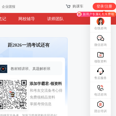
购课车
登录/注册
企业团报
新用户专属礼包免费领
笔记
网校辅导
讲师团队
在线咨询
距2026一消考试还有
微信咨询
领取资料
教材精讲班、真题解析班
售后服务
电话咨询
团企培训
拒绝盲目备考，加学习群领资料共同进步!