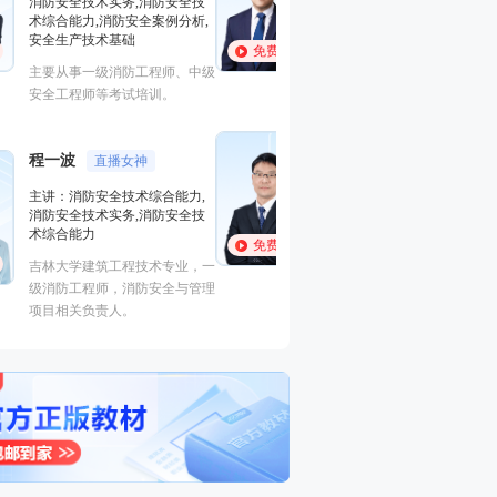
安全案例分析,基础知识,中级技
消防安全技术实务
能,中级实操
术综合能力,消防安
安全生产技术基础
免费听
免费听
国家一级注册消防工程师、一级
主要从事一级消防
注册建造师，富有现场施工经
安全工程师等考试
验，授课风格化繁为简、深入浅
出、通俗易懂！
黄明峰
封“神”级老师
程一波
直播女
主讲：消防安全技术综合能力,
消防安全技术实务,消防安全技
主讲：消防安全技
术综合能力,消防安全案例分析,
消防安全技术实务
安全生产技术基础
术综合能力
免费听
免费听
主要从事一级消防工程师、中级
吉林大学建筑工程
安全工程师等考试培训。
级消防工程师，消
项目相关负责人。