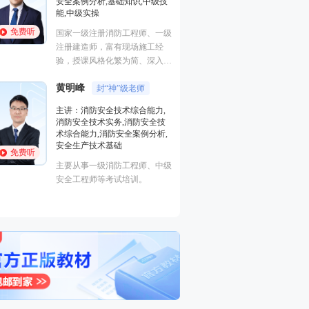
安全案例分析,基础知识,中级技
消防安全技术实务
能,中级实操
术综合能力,消防安
安全生产技术基础
免费听
免费听
国家一级注册消防工程师、一级
主要从事一级消防
注册建造师，富有现场施工经
安全工程师等考试
验，授课风格化繁为简、深入浅
出、通俗易懂！
黄明峰
封“神”级老师
程一波
直播女
主讲：消防安全技术综合能力,
消防安全技术实务,消防安全技
主讲：消防安全技
术综合能力,消防安全案例分析,
消防安全技术实务
安全生产技术基础
术综合能力
免费听
免费听
主要从事一级消防工程师、中级
吉林大学建筑工程
安全工程师等考试培训。
级消防工程师，消
项目相关负责人。