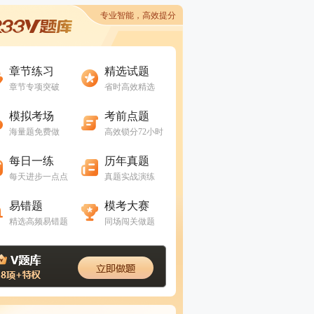
专业智能，高效提分
进入做题
进入做题
章节练习
精选试题
章节专项突破
省时高效精选
进入做题
进入做题
模拟考场
考前点题
海量题免费做
高效锁分72小时
进入做题
进入做题
每日一练
历年真题
每天进步一点点
真题实战演练
进入做题
进入做题
易错题
模考大赛
精选高频易错题
同场闯关做题