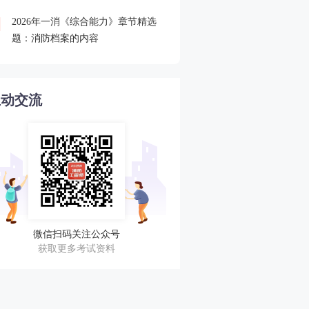
2026年一消《综合能力》章节精选
欢迎加入2025一消查分服
4
题：消防档案的内容
与考友一起蹲守成绩！
互动交流
微信扫码关注公众号
获取更多考试资料