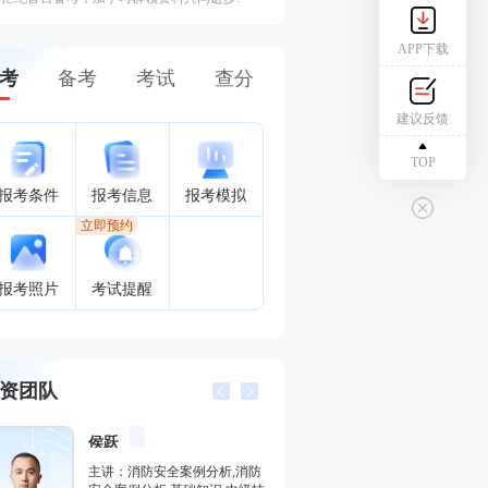
APP下载
考
备考
考试
查分
建议反馈
TOP
报考条件
报考信息
报考模拟
立即预约
报考照片
考试提醒
资团队
黄明峰
封“神”
侯跃
主讲：消防安全案例分析,消防
主讲：消防安全技