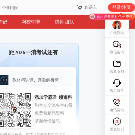
购课车
登录/注册
企业团报
新用户专属礼包免费领
笔记
网校辅导
讲师团队
在线咨询
距2026一消考试还有
微信咨询
领取资料
教材精讲班、真题解析班
售后服务
电话咨询
团企培训
拒绝盲目备考，加学习群领资料共同进步!