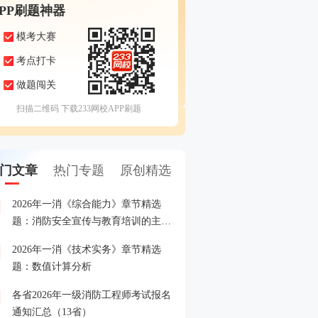
APP刷题神器
模考大赛
考点打卡
做题闯关
扫描二维码 下载233网校APP刷题
门文章
热门专题
原创精选
2026年一消《综合能力》章节精选
8.24起报名！快加入202
1
题：消防安全宣传与教育培训的主要
答疑+备考指导营
内容和形式
2026年一消《技术实务》章节精选
各省2026年一级消防工程
2
题：数值计算分析
间、入口汇总
各省2026年一级消防工程师考试报名
各省市2025年一级消防工
3
通知汇总（13省）
格名单汇总