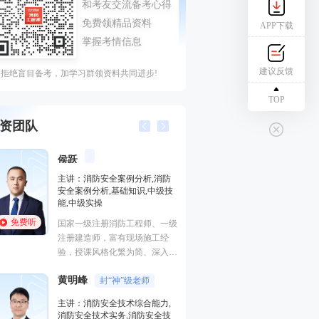
APP下载
建议反馈
拒绝盲目备考，加学习群领资料共同进步!
TOP
资团队
黄明峰
封“神”
侯跃
主讲：消防安全案例分析,消防
主讲：消防安全技
安全案例分析,基础知识,中级技
消防安全技术实务
能,中级实操
术综合能力,消防安
安全生产技术基础
免费听
免费听
国家一级注册消防工程师、一级
主要从事一级消防
注册建造师，富有现场施工经
安全工程师等考试
验，授课风格化繁为简、深入浅
出、通俗易懂！
黄明峰
封“神”级老师
程一波
直播女
主讲：消防安全技术综合能力,
消防安全技术实务,消防安全技
主讲：消防安全技