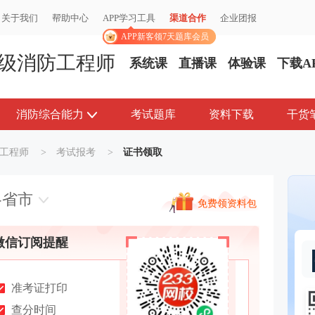
关于我们
关于我们
帮助中心
帮助中心
APP学习工具
APP学习工具
渠道合作
渠道合作
企业团报
企业团报
APP新客领7天题库会员
APP新客领7天题库会员
级消防工程师
系统课
直播课
体验课
下载A
消防综合能力
考试题库
资料下载
干货
工程师
>
考试报考
>
证书领取
各省市
免费领资料包
微信订阅提醒
准考证打印
查分时间