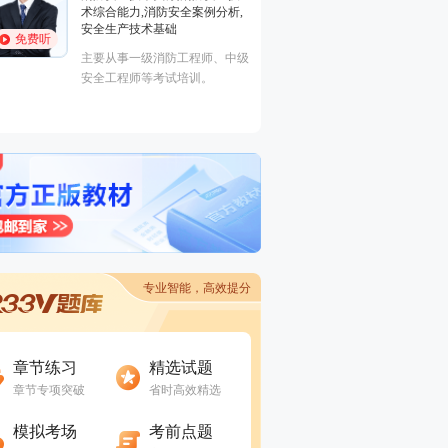
术综合能力,消防安全案例分析,
消防安全技术实务
安全生产技术基础
术综合能力
免费听
免费听
主要从事一级消防工程师、中级
吉林大学建筑工程
安全工程师等考试培训。
级消防工程师，消
项目相关负责人。
专业智能，高效提分
进入做题
进入做题
章节练习
精选试题
章节专项突破
省时高效精选
进入做题
进入做题
模拟考场
考前点题