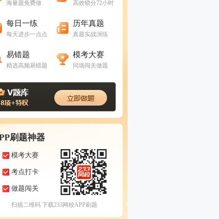
海量题免费做
高效锁分72小时
进入做题
进入做题
每日一练
历年真题
每天进步一点点
真题实战演练
进入做题
进入做题
易错题
模考大赛
精选高频易错题
同场闯关做题
APP刷题神器
模考大赛
考点打卡
做题闯关
扫描二维码 下载233网校APP刷题