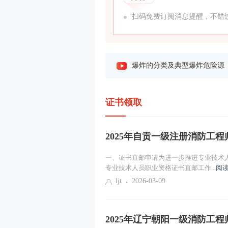
扫码免费订阅消息提醒，不错过
爆炸的分类及典型爆炸危险源
储存物品的火灾危险性分类（
项目导学
证书领取
课程导学
2025年自贡一级注册消防工
燃烧的本质与条件
一、证书直邮申请为进一步推进专业技术人
专业技术人员职业资格证书直邮工作...
阅读
燃烧类型及其特点（一）
ljt
2026-03-09
燃烧类型及其特点（二）
2025年辽宁朝阳一级消防工
火灾的定义、分类与危害