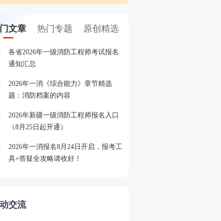
门文章
热门专题
原创精选
各省2026年一级消防工程师考试报名
8.24起报名！快加入202
1
通知汇总
答疑+备考指导营
2026年一消《综合能力》章节精选
各省2026年一级消防工程
2
题：消防档案的内容
间、入口汇总
2026年新疆一级消防工程师报名入口
各省市2025年一级消防工
3
（8月25日起开通）
格名单汇总
2026年一消报名8月24日开启，报考工
欢迎加入2025一消查分服
4
具+答疑全攻略请收好！
与考友一起蹲守成绩！
动交流