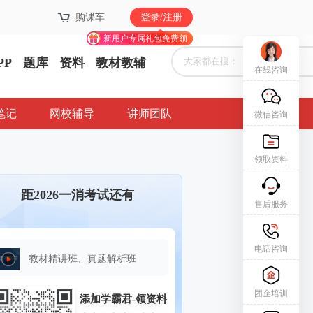
购课车
购课车
登录/注册
登录/注册
新用户专属礼包免费领
新用户专属礼包免费领
PP
题库
资料
教材教辅
在线咨询
笔记
网校辅导
讲师团队
微信咨询
领取资料
距2026一消考试还有
售后服务
电话咨询
教材精讲班、真题解析班
团企培训