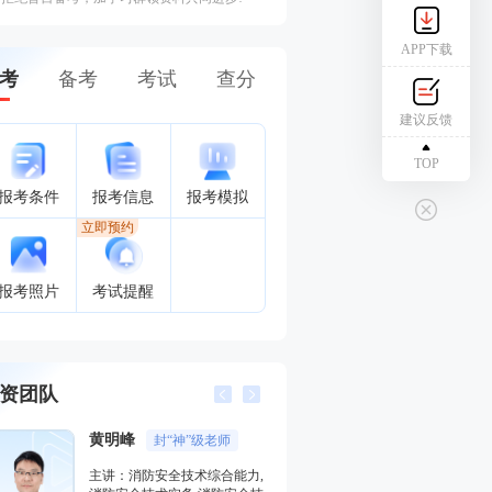
APP下载
考
备考
考试
查分
建议反馈
TOP
报考条件
报考信息
报考模拟
立即预约
报考照片
考试提醒
资团队
黄明峰
封“神”
侯跃
主讲：消防安全案例分析,消防
主讲：消防安全技