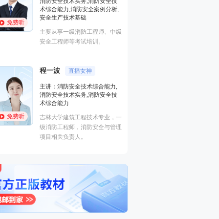
安全案例分析,基础知识,中级技
消防安全技术实务
能,中级实操
术综合能力,消防安
安全生产技术基础
免费听
免费听
国家一级注册消防工程师、一级
主要从事一级消防
注册建造师，富有现场施工经
安全工程师等考试
验，授课风格化繁为简、深入浅
出、通俗易懂！
黄明峰
封“神”级老师
程一波
直播女
主讲：消防安全技术综合能力,
消防安全技术实务,消防安全技
主讲：消防安全技
术综合能力,消防安全案例分析,
消防安全技术实务
安全生产技术基础
术综合能力
免费听
免费听
主要从事一级消防工程师、中级
吉林大学建筑工程
安全工程师等考试培训。
级消防工程师，消
项目相关负责人。