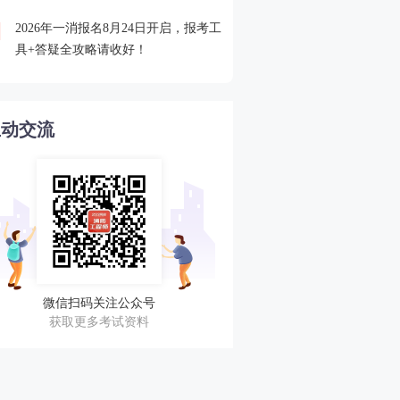
2026年一消报名8月24日开启，报考工
欢迎加入2025一消查分服
4
具+答疑全攻略请收好！
与考友一起蹲守成绩！
互动交流
微信扫码关注公众号
获取更多考试资料