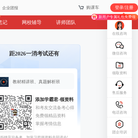
购课车
登录/注册
企业团报
新用户专属礼包免费领
笔记
网校辅导
讲师团队
在线咨询
距2026一消考试还有
微信咨询
领取资料
教材精讲班、真题解析班
售后服务
电话咨询
团企培训
拒绝盲目备考，加学习群领资料共同进步!