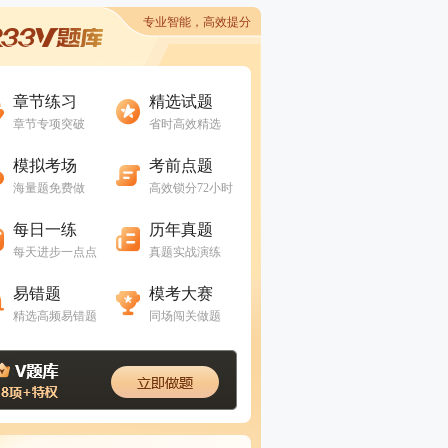
专业智能，高效提分
进入做题
进入做题
章节练习
精选试题
章节专项突破
省时高效精选
进入做题
进入做题
模拟考场
考前点题
海量题免费做
高效锁分72小时
进入做题
进入做题
每日一练
历年真题
每天进步一点点
真题实战演练
进入做题
进入做题
易错题
模考大赛
精选高频易错题
同场闯关做题