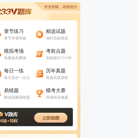
专业智能，高效提分
进入做题
进入做题
章节练习
精选试题
章节专项突破
省时高效精选
进入做题
进入做题
模拟考场
考前点题
海量题免费做
高效锁分72小时
进入做题
进入做题
每日一练
历年真题
每天进步一点点
真题实战演练
进入做题
进入做题
易错题
模考大赛
精选高频易错题
同场闯关做题