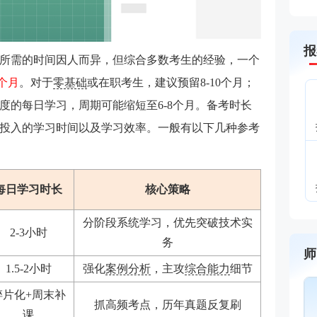
报
所需的时间因人而异，但综合多数考生的经验，一个
个月‌
。对于
零基础
或在职考生，建议预留8-10个月；
的每日学习，周期可能缩短至6-8个月。‌备考时长
投入的学习时间以及学习效率‌。一般有以下几种参考
每日学习时长
核心策略
分阶段系统学习，优先突破技术实
2-3小时
务
师
1.5-2小时
强化
案例分析
，主攻
综合能力
细节
黄明峰
封“神”级老师
碎片化+周末补
抓高频考点，历年真题反复刷
主讲：消防安全技术综合能
课