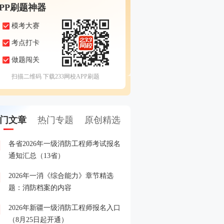
APP刷题神器
模考大赛
考点打卡
做题闯关
扫描二维码 下载233网校APP刷题
门文章
热门专题
原创精选
各省2026年一级消防工程师考试报名
8.24起报名！快加入202
1
通知汇总（13省）
答疑+备考指导营
2026年一消《综合能力》章节精选
各省2026年一级消防工程
2
题：消防档案的内容
间、入口汇总
2026年新疆一级消防工程师报名入口
各省市2025年一级消防工
3
（8月25日起开通）
格名单汇总