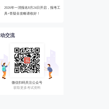
2026年一消报名8月24日开启，报考工
欢迎加入2025一消查分服
4
具+答疑全攻略请收好！
与考友一起蹲守成绩！
互动交流
微信扫码关注公众号
获取更多考试资料