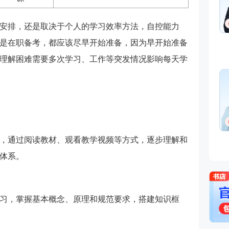
消防安全技术实务,消防安
术综合能力,消防安全案例分
安全生产技术基础
免费听
安排，还是取决于个人的学习效率方法，自控能力
主要从事一级消防工程师、
是在职备考，都应该尽早开始准备，因为早开始准备
安全工程师等考试培训。
理解困难需要多次学习、工作等突发情况影响每天学
程一波
直播女神
主讲：消防安全技术综合能
消防安全技术实务,消防安
术综合能力
免费听
吉林大学建筑工程技术专业
级消防工程师，消防安全与
，通过阅读教材、观看教学视频等方式，逐步理解和
项目相关负责人。
体系。
习，掌握基本概念、原理和规范要求，搭建知识框