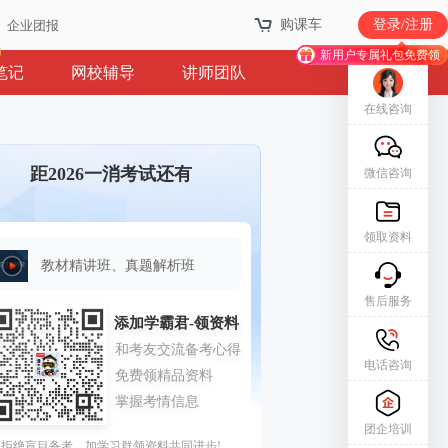
购课车
登录/注册
企业团报
新用户专属礼包免费领
笔记
网校辅导
讲师团队
在线咨询
距2026一消考试还有
微信咨询
领取资料
教材精讲班、真题解析班
售后服务
电话咨询
团企培训
拒绝盲目备考，加学习群领资料共同进步!