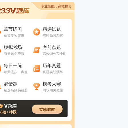
专业智能，高效提分
进入做题
进入做题
章节练习
精选试题
章节专项突破
省时高效精选
进入做题
进入做题
模拟考场
考前点题
海量题免费做
高效锁分72小时
进入做题
进入做题
每日一练
历年真题
每天进步一点点
真题实战演练
进入做题
进入做题
易错题
模考大赛
精选高频易错题
同场闯关做题