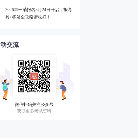
2026年一消报名8月24日开启，报考工
欢迎加入2025一消查分服
4
具+答疑全攻略请收好！
与考友一起蹲守成绩！
互动交流
微信扫码关注公众号
获取更多考试资料