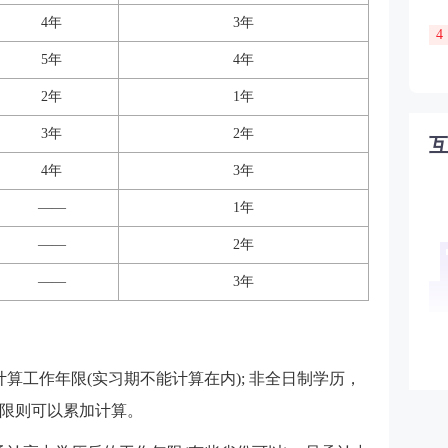
4年
3年
4
5年
4年
2年
1年
3年
2年
4年
3年
——
1年
——
2年
——
3年
算工作年限(实习期不能计算在内); 非全日制学历，
限则可以累加计算。