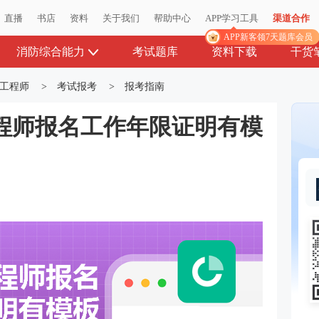
直播
书店
资料
关于我们
帮助中心
APP学习工具
渠道合作
APP新客领7天题库会员
消防综合能力
考试题库
资料下载
干货
工程师
>
考试报考
>
报考指南
程师报名工作年限证明有模