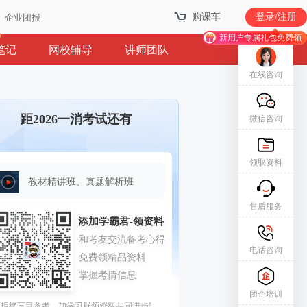
购课车
登录/注册
企业团报
新用户专属礼包免费领
笔记
网校辅导
讲师团队
在线咨询
距2026一消考试还有
微信咨询
领取资料
教材精讲班、真题解析班
售后服务
电话咨询
团企培训
拒绝盲目备考，加学习群领资料共同进步!