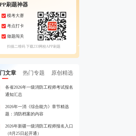
APP刷题神器
模考大赛
考点打卡
做题闯关
扫描二维码 下载233网校APP刷题
门文章
热门专题
原创精选
各省2026年一级消防工程师考试报名
8.24起报名！快加入202
1
通知汇总
答疑+备考指导营
2026年一消《综合能力》章节精选
各省2026年一级消防工程
2
题：消防档案的内容
间、入口汇总
2026年新疆一级消防工程师报名入口
各省市2025年一级消防工
3
（8月25日起开通）
格名单汇总