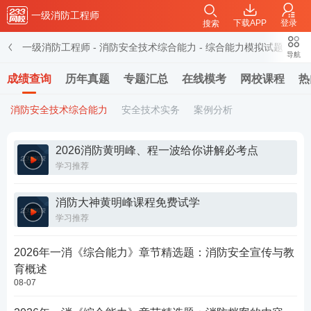
一级消防工程师
下载APP
登录
搜索
一级消防工程师
-
消防安全技术综合能力
-
综合能力模拟试题
导航
成绩查询
历年真题
专题汇总
在线模考
网校课程
热
消防安全技术综合能力
安全技术实务
案例分析
2026消防黄明峰、程一波给你讲解必考点
学习推荐
消防大神黄明峰课程免费试学
学习推荐
2026年一消《综合能力》章节精选题：消防安全宣传与教
育概述
08-07