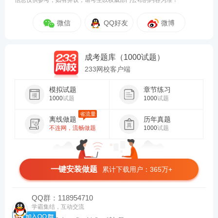
信息仅供参考，如有异议，请考生以权威部门公布的内容为准！
微信
QQ好友
微博
成考题库
（1000试题）
233网校客户端
模拟试题
章节练习
1000
试题
1000
试题
省流量
离线做题
历年真题
不连网，流畅做题
1000
试题
一键安装做题
累计下载用户：365万+
QQ群：118954710
学霸集结，互动交流