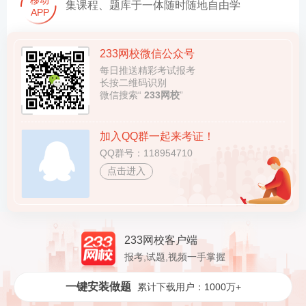
移动
集课程、题库于一体随时随地自由学
APP
233网校微信公众号
每日推送精彩考试报考
长按二维码识别
微信搜索“
233网校
”
加入QQ群一起来考证！
QQ群号：118954710
点击进入
233网校客户端
报考,试题,视频一手掌握
一键安装做题
累计下载用户：1000万+