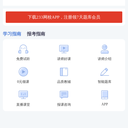
下载233网校APP，注册领7天题库会员
学习指南
报考指南
二、 甘肃经济师报考科目
经济师考试
需要考2科，分别是
《经济
基础知识
》
公共
科目和
《
专业知识
与
实务
》
专业科目。
免费试听
讲师好课
讲师介绍
其中《专业知识与实务》有10个专业可选，包括工商
管理、农业经济、财政税收、金融、保险、运输经
济、人力资源管理、旅游经济、建筑与房地产经济、
0元领课
品质教辅
智能题库
知识产权，考生可根据工作需要任选其一报考即可。
APP
直播课堂
报课咨询