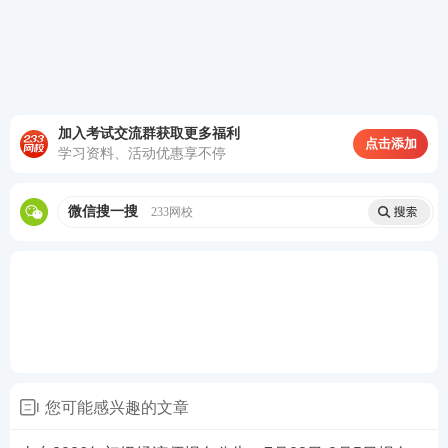
热点推荐：
加入考试交流群获取更多福利
点击添加
学习资料、活动优惠享不停
2026年初级经济师考试在线题库练习
2026年初级经济师考试新手报考指南
微信搜一搜
233网校
备考刷题
：
233网校APP
可免费刷初级经济师章节习
题、历年真题、模拟试题、每日一练、模考大赛、答
题闯关，通过刷题，加深巩固，掌握要点，查漏补
缺，稳步提升！【
进入下载APP刷题
】
您可能感兴趣的文章