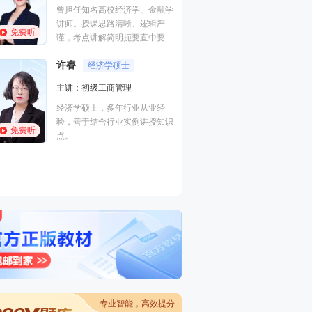
管理,财务成本管理
曾担任知名高校经济学、金融学
础知识,初级经济
讲师。授课思路清晰、逻辑严
免费听
免费听
副教授，管理学（
谨，考点讲解简明扼要直中要
博士在读、注册会
点，课程讲解应试性强。
职称。擅长以案例
许睿
经济学硕士
式的教学方法，归
主讲：初级工商管理
付子健
点考点，讲解细致
人力资
考生，学员称其为
经济学硕士，多年行业从业经
主讲：三级理论知
师”。
验，善于结合行业实例讲授知识
技能,初级人力资
免费听
点。
管理学硕士，高级
免费听
师，10余年人力
教学经验，北京邮
理工大学、北京劳
术学院等多所高校
专业智能，高效提分