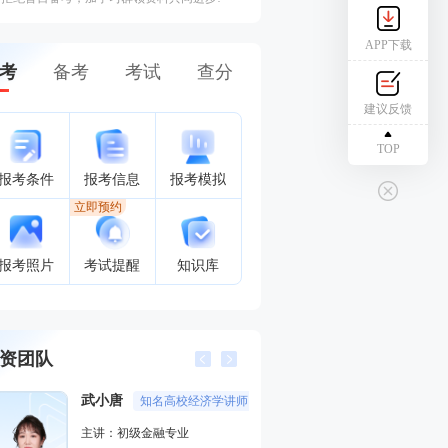
APP下载
考
备考
考试
查分
建议反馈
TOP
报考条件
报考信息
报考模拟
立即预约
报考照片
考试提醒
知识库
资团队
武小唐
葛广宇
知名高校经济学讲师
记忆魔
主讲：初级金融专业
主讲：初级会计实