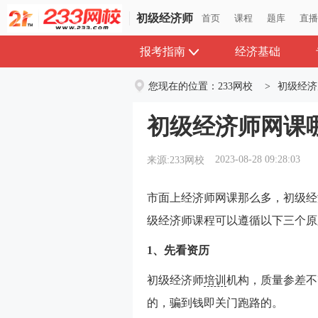
初级经济师
首页
课程
题库
直
报考指南
经济基础
您现在的位置：
233网校
>
初级经济
初级经济师网课
2023-08-28 09:28:03
来源:233网校
市面上经济师网课那么多，
初级经
级经济师课程可以遵循以下三个原
1、先看资历
初级经济师
培训
机构，质量参差不
的，骗到钱即关门跑路的。