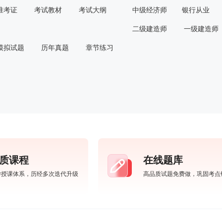
准考证
考试教材
考试大纲
中级经济师
银行从业
二级建造师
一级建造师
模拟试题
历年真题
章节练习
质课程
在线题库
学授课体系，历经多次迭代升级
高品质试题免费做，巩固考点