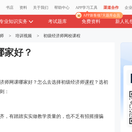
播
书店
资料
关于我们
帮助中心
APP学习工具
渠道合作
企
APP新客领7天题库会员
专业知识实务
考试题库
免费资料
新人礼
师
>
培训视频
>
初级经济师网校课程
哪家好？
济师网课哪家好？
怎么去选择初级经济师
课程
？选初
则：
齐，有踏踏实实做教学质量的，也不乏有招摇撞骗