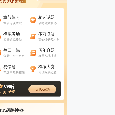
进入做题
进入做题
章节练习
精选试题
章节专项突破
省时高效精选
进入做题
进入做题
模拟考场
考前点题
海量题免费做
高效锁分72小时
进入做题
进入做题
每日一练
历年真题
每天进步一点点
真题实战演练
进入做题
进入做题
易错题
模考大赛
精选高频易错题
同场闯关做题
APP刷题神器