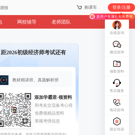
购课车
登录/注册
业团报
新用户专属礼包免费领
包
网校辅导
老师团队
在线咨询
距2026初级经济师考试还有
微信咨询
领取资料
教材精讲班、真题解析班
售后服务
电话咨询
团企培训
拒绝盲目备考，加学习群领资料共同进步!