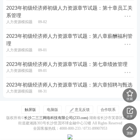
2023年初级经济师初级人力资源章节试题：第十章员工关
系管理
人力资源模拟题
09-02
2023年初级经济师人力资源章节试题：第八章薪酬福利管
理
人力资源模拟题
09-01
2023年初级经济师人力资源章节试题：第七章绩效管理
人力资源模拟题
09-01
2023年初级经济师人力资源章节试题：第六章招聘与甄选
人力资源模拟题
08-31
收藏
触屏版
电脑版
意见反馈
合作联系
分享
版权所有©
长沙二三三网络科技有限公司(233.com)
湖南省长沙市芙蓉区定王台
街道建湘路393号长沙世茂环球金融中心32楼 All Rights Reserved
全国客服热线：4000-800-233 / 0731-89907953