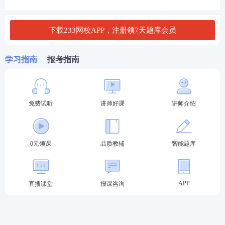
C. 提高个人意识水平
下载233网校APP，注册领7天题库会员
D. 增强员工对组织的认同感和归属感
学习指南
报考指南
查看答案
以上就是2023年初级经济师人力资源第九章培训与开
免费试听
讲师好课
讲师介绍
发章节试题，更多试题可以进入
233网校初级经济师
考试题库
练习。
0元领课
品质教辅
智能题库
233网初级经济师考试题库
APP
直播课堂
报课咨询