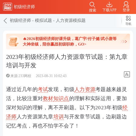
初级经济师
下载APP
登录
搜索
初级经济师
-
模拟试题
-
人力资源模拟题
导航
🔥2026初级经济师好课升级，葛广宇/付子健/武小唐等
大神坐镇，陪你赢战初级职称，GO>
2023年初级经济师人力资源章节试题：第九章
培训与开发
来源:233网校
2023-08-31 10:02:43
通过近几年的
考试
发现，初级
人力资源
考题越来越灵
活，比较注重对
教材
知识点
的理解和实际运用，要加
深对知识的理解，离不开刷题。以下为2023年初级
经
济师
人力资源第九章
培训
与开发章节试题，边刷题边
记忆考点，再也不怕学不会了！