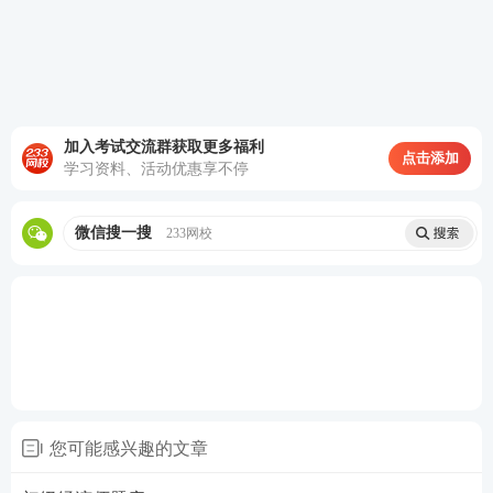
刷题推荐：
初级经济师在线题库
加入考试交流群获取更多福利
真题讲解：
初级经济师历年真题解读>>
点击添加
学习资料、活动优惠享不停
经济师考点繁多，跟着233网校讲师去繁就简，吃透
微信搜一搜
233网校
考点！
点击试听课程>>>
您可能感兴趣的文章