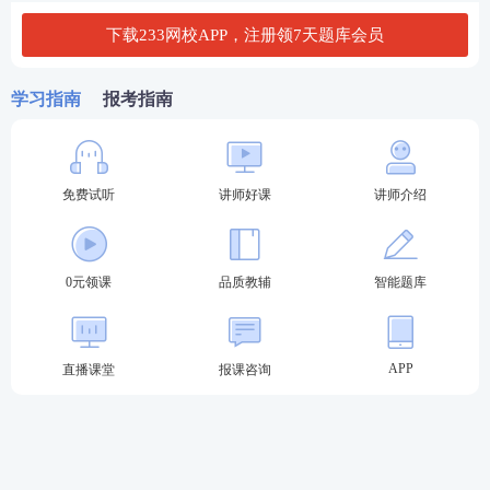
章 劳动标准与劳动保护
下载233网校APP，注册领7天题库会员
以上就是2023年初级经济师人力资源章节试题汇总，
更多试题可以进入
233网校初级经济师考试题库
练
学习指南
报考指南
习。
233网初级经济师考试题库
免费试听
讲师好课
讲师介绍
0元领课
品质教辅
智能题库
APP
直播课堂
报课咨询
刷题推荐：
初级经济师在线题库