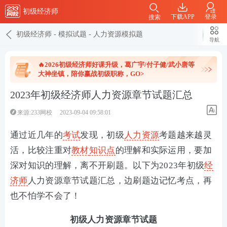
初级经济师
下载APP
登录
搜索
初级经济师
-
模拟试题
-
人力资源模拟题
导航
🔥2026初级经济师好课升级，葛广宇/付子健/武小唐等
大神坐镇，陪你赢战初级职称，GO>
2023年初级经济师人力资源章节试题汇总
来源:233网校
2023-09-04 09:58:01
通过近几年的
考试
发现，初级
人力资源
考题越来越灵
活，比较注重对
教材
知识点
的理解和实际运用，要加
深对知识的理解，离不开刷题。以下为2023年初级
经
济师
人力资源章节试题汇总，边刷题边记忆考点，再
也不怕学不会了！
初级人力资源章节试题