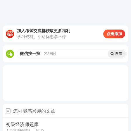
真题讲解：
初级经济师历年真题解读>>
经济师考点繁多，跟着233网校讲师去繁就简，吃透
考点！
点击试听课程>>>
加入考试交流群获取更多福利
点击添加
学习资料、活动优惠享不停
微信搜一搜
233网校
您可能感兴趣的文章
初级经济师题库
人力资源模拟题
10-15