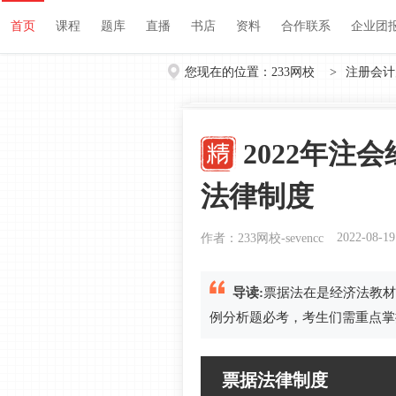
首页
课程
题库
直播
书店
资料
首页
课程
题库
直播
书店
资料
合作联系
企业团
您现在的位置：
233网校
>
注册会计
2022年注
法律制度
2022-08-19
作者：233网校-sevencc
导读:
票据法在是经济法教材
例分析题必考，考生们需重点掌
票据法律制度