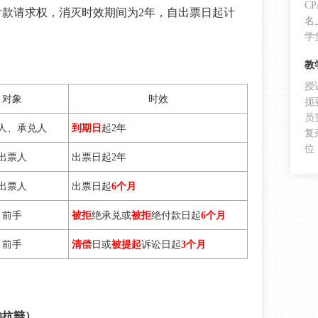
C
款请求权，消灭时效期间为2年，自出票日起计
名
学
教
授
对象
时效
扼
员
人、承兑人
到期日
起2年
复
位
出票人
出票日起2年
出票人
出票日起
6个月
前手
被拒
绝承兑或
被拒
绝付款日起
6个月
前手
清偿
日或
被提起
诉讼日起
3个月
的抗辩）