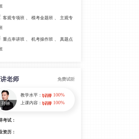
法》预习阶段学习计划
班
2
2022年注会延考地区《经济法》第二
客观专项班
、
模考金题班
、
主观专
批次考情分析
班
2022年注会《经济法》延考第一批次
3
重点串讲班
、
机考操作班
、
真题点
考情分析
班
2022年注会《经济法》延期考试必考
考点：物权法律制度
2022年注册会计师《经济法》第二批
考情分析
主讲老师
免费试听
建议收藏！2022年注会《经济法》第
一批考情分析
100%
教学水平：
100%
上课内容：
孙林
2022年注会经济法考前冲刺篇：票据
法律制度
讲考试：
注会经济法考前冲刺篇-破产法律制度
业资历：