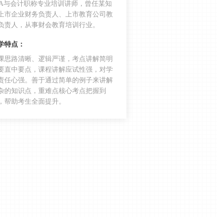
注会经济法考前冲刺篇：证券法律制
PA与会计职称专业培训讲师，曾任某知
度
上市企业财务负责人、上市教育公司教
负责人，从事财会教育培训行业。
合同法律制度的易错考点汇总，2022
年注会经济法必背考点
学特点：
按份共有VS共同共有，2022年注会经
课思路清晰、逻辑严谨，考点讲解简明
要直中要点，课程讲解应试性强，对学
济法易混考点
责任心强。善于通过简单的例子来讲解
法律基本原理，2022年注会经济法基
杂的知识点，重难点核心考点把握到
础考点
，帮助考生全面提升。
民事法律行为及其效力，2022年注会
考试基础知识
法律基本原理考点汇总，2022年注会
考试基础知识
2021年注会经济法年度考情分析 2022
年的考生不容错过！
CPA经济法并不简单！一次性通过需要
知道这些