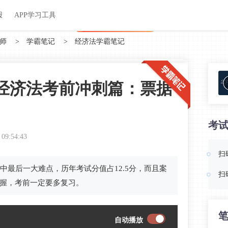
关于我们
帮助中心
APP学习工具
渠道合作
企业团报
报
APP学习工具
APP新客领7天题库会员
师
>
学霸笔记
>
经济法学霸笔记
会经济法考前冲刺篇：票据
考
 09:54:43
扫
中最后一大难点，历年考试分值占12.5分，而且案
扫
握，考前一定要多复习。
自动播放