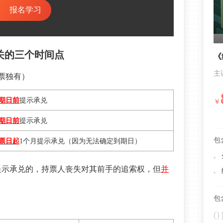
报名学习
关的三个时间点
《
主
票独有）
期日前
提示承兑
￥
期日前
提示承兑
包
票日起
1个月提示承兑（因为无法确定到期日）
提示承兑的，持票人丧失对其前手的追索权，但
并
包
0