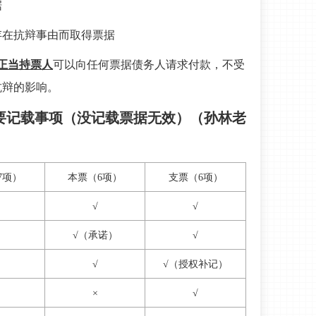
据
存在抗辩事由而取得票据
正当持票人
可以向任何票据债务人请求付款，不受
抗辩的影响。
要记载事项（没记载票据无效）（孙林老
7项）
本票（6项）
支票（6项）
√
√
√（承诺）
√
√
√（授权补记）
×
√