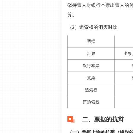
②持票人对银行本票出票人的付
算。
（2）追索权的消灭时效
票据
汇票
出票
银行本票
支票
追索权
再追索权
二、票据的抗辩
（一）票据上物的抗辩（绝对