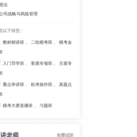
法》预习阶段学习计划
税法
公司战略与风险管理
2022年注会延考地区《经济法》第二
批次考情分析
含以下班型：
2022年注会《经济法》延考第一批次
1
考情分析
教材精讲班
、
二轮模考班
、
模考金
2022年注会《经济法》延期考试必考
班
考点：物权法律制度
2
入门导学班
、
客观专项班
、
主观专
2022年注册会计师《经济法》第二批
班
考情分析
3
重点串讲班
、
机考操作班
、
真题点
建议收藏！2022年注会《经济法》第
一批考情分析
班
4
2022年注会经济法考前冲刺篇：票据
模考大赛直播班
、
习题班
法律制度
注会经济法考前冲刺篇-破产法律制度
主讲老师
免费试听