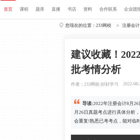
首页
课程
题库
直播
书店
资料
首页
课程
题库
直播
书店
资料
合作联系
企业团
您现在的位置：
233网校
>
注册会计
建议收藏！20
批考情分析
2022-08-
作者：233网校-好好学习
导读:
2022年注册会计8月
月26日真题考点进行具体分析
会重复!熟悉已考考点，能对临