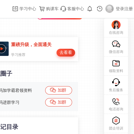
购课车
登录/注册
学习中心
购课车
客服中心
登录
|
注册
新用户专属礼包免费领
在线咨询
重磅升级，全面通关
微信咨询
去看看
学习推荐
领取资料
试圈子
售后服务
码加学霸君领资料
码进群学习
电话咨询
笔记目录
团企培训