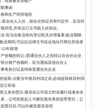
销，或者被宣告破产
解散事由
名称和生产经营场所
伙-新合伙人入伙，除合伙协议另有约定外，应当经
致同意,并依法订立书面入伙协议。
业-应当在歇业前向登记机关办理备案;歇业期限
;歇业期间,可以以法律文书送达地址代替住所或者
-22年新增
产份额的转让-|普通合伙人之间转让在合伙企业
者部分财产份额时，应当通知其他合伙人
业事务执行以及特殊普通合伙企业
金的提取-分配当年税后利润之前,必须提取税后利润
法定公积金
出资义务的责任-股东在公司设立时未履行或者未全
义务，公司的发起人与被告股东承担连带责任；公
担责任后,可以向被告股东追偿