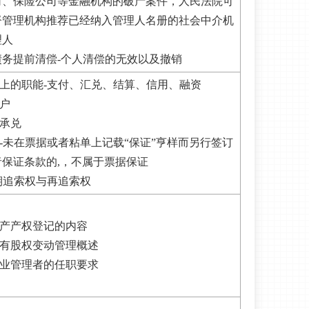
司、保险公司等金融机构的破产案件，人民法院可
督管理机构推荐已经纳入管理人名册的社会中介机
理人
债务提前清偿-个人清偿的无效以及撤销
济上的职能-支付、汇兑、结算、信用、融资
账户
的承兑
证-未在票据或者粘单上记载“保证”亨样而另行签订
保证条款的,，不属于票据保证
到期追索权与再追索权
资产产权登记的内容
固有股权变动管理概述
企业管理者的任职要求