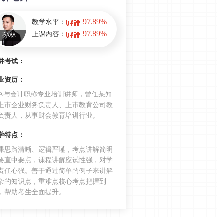
注会经济法考前冲刺篇：证券法律制
度
97.89%
教学水平：
合同法律制度的易错考点汇总，2022
97.89%
上课内容：
孙林
年注会经济法必背考点
按份共有VS共同共有，2022年注会经
讲考试：
济法易混考点
业资历：
法律基本原理，2022年注会经济法基
PA与会计职称专业培训讲师，曾任某知
础考点
上市企业财务负责人、上市教育公司教
民事法律行为及其效力，2022年注会
负责人，从事财会教育培训行业。
考试基础知识
学特点：
法律基本原理考点汇总，2022年注会
课思路清晰、逻辑严谨，考点讲解简明
考试基础知识
要直中要点，课程讲解应试性强，对学
2021年注会经济法年度考情分析 2022
责任心强。善于通过简单的例子来讲解
杂的知识点，重难点核心考点把握到
年的考生不容错过！
，帮助考生全面提升。
CPA经济法并不简单！一次性通过需要
知道这些