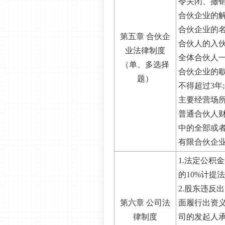
令关闭、撤
合伙企业的
合伙企业的
第五章 合伙企
合伙人的入
业法律制度
全体合伙人一
（单、多选择
合伙企业的歇
题）
不得超过3年
主要经营场所
普通合伙人财
中的全部或
有限合伙企
1.法定公积
的10%计提
2.股东违反
第六章 公司法
面履行出资
律制度
司的发起人承