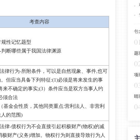
考查内容
包
0
-常规性记忆题型
源-判断哪些属于我国法律渊源
题
0
事法律行为-所附条件，可以是自然现象、事件,也可
项
。但应当具备下列特征:(1)必须是将来发生的事
0
须是将来不确定的事实;(3）条件应当是双方当事人约
睛
件必须合法
0
（基金会性质，其他同类重点:营利法人、非营利
人的范围)
的法律-债权行为不会直接引起积极财产(物权)的减
消极财产(义务)增加。物权行为则直接导致行为人