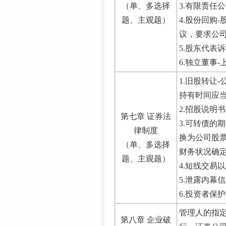
（单、多选择
3.有限责任
题、主观题）
4.股份回购
议，要求公司
5.股东代表
6.独立董事
1.旧股转让
持有时间应当
2.招股说明书
第七章 证券法
3.可转债的
律制度
换为公司股
（单、多选择
财务状况确
题、主观题）
4.短线交易
5.泄露内幕
6.投资者保
管理人的指
第八章 企业破