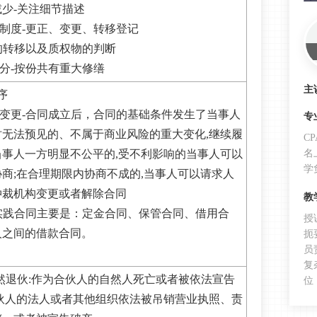
少-关注细节描述
记制度-更正、变更、转移登记
权的转移以及质权物的判断
处分-按份共有重大修缮
主
序
势变更-合同成立后，合同的基础条件发生了当事人
专
时无法预见的、不属于商业风险的重大变化,继续履
C
当事人一方明显不公平的,受不利影响的当事人可以
名
学
商;在合理期限内协商不成的,当事人可以请求人
仲裁机构变更或者解除合同
教
-实践合同主要是：定金合同、保管合同、借用合
授
人之间的借款合同。
扼
员
复
然退伙:作为合伙人的自然人死亡或者被依法宣告
位
合伙人的法人或者其他组织依法被吊销营业执照、责