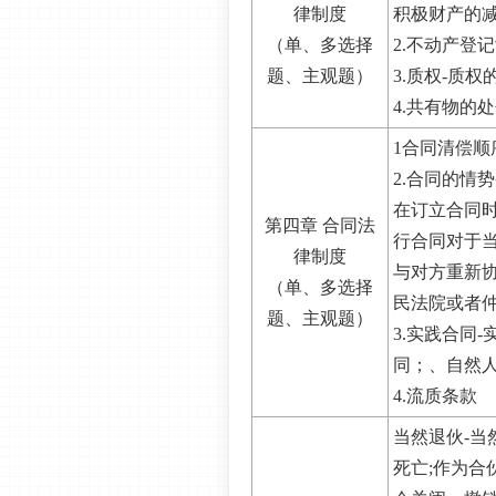
律制度
积极财产的减
（单、多选择
2.不动产登
题、主观题）
3.质权-质
4.共有物的
1合同清偿顺
2.合同的情
在订立合同
第四章 合同法
行合同对于
律制度
与对方重新协
（单、多选择
民法院或者
题、主观题）
3.实践合同
同；、自然
4.流质条款
当然退伙-当
死亡;作为