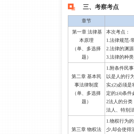
三、考察考点
章节
第一章 法律基
本次考点：
本原理
1.法律规范
（单、多选择
2.法律的渊
题）
3.法律的种类
1.附条件民
第二章 基本民
以是人的行为
事法律制度
实;(2)必
（单、多选择
定的;(4)条
题）
2法人的分类
法人、特别法
1.物权行为
第三章 物权法
少,却会使得