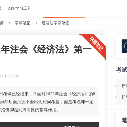
关于我们
帮助中心
APP学习工具
渠道合作
企业团报
报
APP学习工具
APP新客领7天题库会员
师
>
学霸笔记
>
经济法学霸笔记
22年注会《经济法》第一
考
27 10:28:02
扫
26日考试已经结束，下面对2022年注会《经济法》的8
扫
，虽然后面批次不会出现相同考题，但是考点却一定
时抱佛脚起到方向性的指导作用。