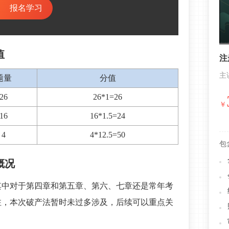
报名学习
值
注
主
题量
分值
26
26*1=26
￥
16
16*1.5=24
4
4*12.5=50
包
概况
其中对于第四章和第五章、第六、七章还是常年考
注，本次破产法暂时未过多涉及，后续可以重点关