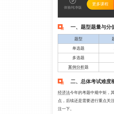
更多课程
体验纯净版
一、题型题量与分
题型
单选题
多选题
案例分析
题
二、总体考试难度
经济法
今年的考题中规中矩，
点，后续还是需要进行重点关
注一下。