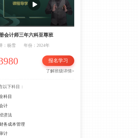
2023年注会《经济法》知识点：反垄
断法易错易混淆点总结
注会经济法知识点：民事法律行为生
效vs无效
册会计师三年六科至尊班
2023年注会《经济法》重要知识点：
讲：杨雪
年份：2024年
代理制度
3980
报名学习
2023年注会《经济法》重要知识点：
物权法律制度
了解班级详情>
注会经济法高频知识考点：民事法律
含以下科目：
行为分类
全科目
抢先备考！2023年注会经济法备考入
会计
门考点：法律概论
经济法
跟学笔记！2023年注会经济法四阶备
考计划助力通关！
财务成本管理
审计
抢先学！2023年注册会计师《经济