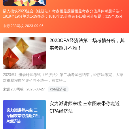
插入模块2023注会《经济法》考点覆盖题量覆盖考点分值具体考题单选：
1919个19分单选1-19多选：1010个15分多选1-10案例分析题：315个35分
案例分析题1-3序号2023真题老师讲课班级视频1单选题第1题孙林2023客观
来源 233网校
2023-09-05
题专项班——例题20题2单
2023CPA经济法第二场考情分析，其
实考题并不难！
2023年注册会计师考试《经济法》第二场考试已结束，经济法考完，大家
对难易程度的评价并不统一，有觉得...
来源 233网校
2023-08-27
cpa经济法
实力派讲师来啦 三章图表带你走近
CPA经济法