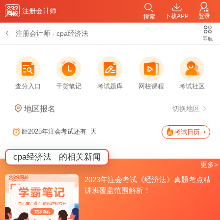
注册会计师
下载APP
登录
搜索
注册会计师
-
cpa经济法
导航
查分入口
干货笔记
考试题库
网校课程
考试社区
地区报名
切换地区
距2025年注会考试还有
天
考试日历
cpa经济法
的相关新闻
更多>
2023年注会考试《经济法》真题考点精
讲班覆盖范围解析！