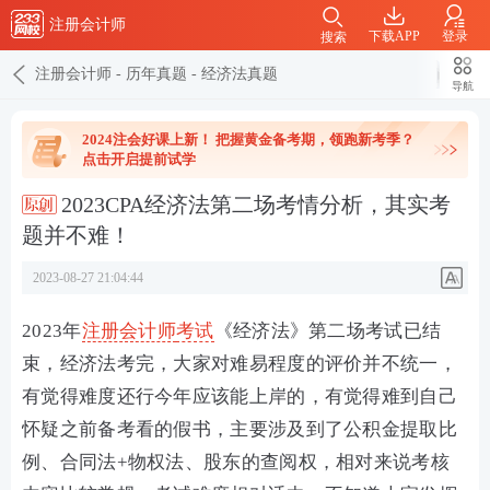
注册会计师
下载APP
登录
搜索
注册会计师
-
历年真题
-
经济法真题
导航
2024注会好课上新！ 把握黄金备考期，领跑新考季？
点击开启提前试学
2023CPA经济法第二场考情分析，其实考
题并不难！
2023-08-27 21:04:44
2023年
注册会计师
考试
《经济法》第二场考试已结
束，经济法考完，大家对难易程度的评价并不统一，
有觉得难度还行今年应该能上岸的，有觉得难到自己
怀疑之前备考看的假书，主要涉及到了
公积金提取比
例
、
合同法+物权法
、
股东的查阅权
，相对来说考核