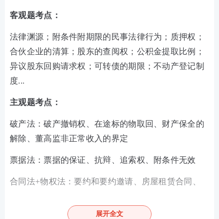
客观题考点：
法律渊源；附条件附期限的民事法律行为；质押权；
合伙企业的清算；股东的查阅权；公积金提取比例；
异议股东回购请求权；可转债的期限；不动产登记制
度...
主观题考点：
破产法：破产撤销权、在途标的物取回、财产保全的
解除、董高监非正常收入的界定
票据法：票据的保证、抗辩、追索权、附条件无效
合同法+物权法：要约和要约邀请、房屋租赁合同、
优先购买权、合同的成立和变更、抵押权
展开全文
公司法+证券法：非公开发行股票的条件、重大资产