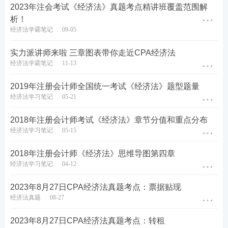
的都是票据债务人，都要承担票据责
2023年注会考试《经济法》真题考点精讲班覆盖范围解
任）
析！
经济法学霸笔记
09-05
（3）票据行为的善意取得：无权+善
意无重大过失+相应对价
票据法
实力派讲师来啦 三章图表带你走近CPA经济法
（4）票据的抗辩：关注人的抗辩
经济法学霸笔记
11-13
（5）票据的伪造：伪造人和被伪造人
都不承担票据责任
2019年注册会计师全国统一考试《经济法》题型题量
经济法学习笔记
05-21
（6）汇票的背书：附条件背书所附条
件无效！记载不得转让可免责。
2018年注册会计师考试《经济法》章节分值和重点分布
（7）汇票的承兑：一经承兑，即成为
经济法学习笔记
05-15
主债务人，不得抗辩。
2018年注册会计师《经济法》思维导图第四章
（8）汇票的保证
经济法学习笔记
04-12
常考知识点。注意以下几点：
2023年8月27日CPA经济法真题考点：票据贴现
（1）
破产申请原因
经济法真题
08-27
（2）
判断当事人是否有资格提出破产
申请
2023年8月27日CPA经济法真题考点：转租