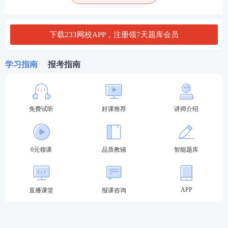
重组标准、内幕交易、股东代表诉讼
下载233网校APP，注册领7天题库会员
2、考试难度分析
本次考试的试题对比去年来看，中规中矩，主观题依
学习指南
报考指南
然是围绕着破产法、票据法、证券法、物权法出题，
存在极少数冷门考点但不影响考试整体难度。
免费试听
好课推荐
讲师介绍
二、考题考查特点总结
主观题考点较为固定，着重强调对原文或者经济法条
0元领课
品质教辅
智能题库
的考核；客观题细节考核偏多，大多需要进行理解，
选项中出现模棱两可的情况经常出现；与战略不同
是，经济法不仅要求背诵，还需要在背诵的基础上进
APP
直播课堂
报课咨询
行相应的应用。