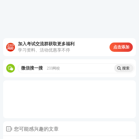
三、考点各章占比分析/高频考点
在《经济法》考试中，出现很多历年高频考点，这些多次
出现的考点，正是考试的重点，考生们要牢牢掌握，将高
频考点进行了总结，一起来看！
加入考试交流群获取更多福利
这两章通常会结合一起考主观题，物
点击添加
学习资料、活动优惠享不停
权法通常是考物权变动的公示方式、
善意取得制度和抵押权，比如流押合
同之禁止、抵押权的物上代位性、抵
合同法+物权
微信搜一搜
233网校
押物的转让、动产抵押和抵押权人的
法
优先受偿权、动产抵押权人的超级优
先权等，合同法通常考保证、违约责
任和几种重要的合同（买卖合同、租
赁合同、借款合同等）。
常考
知识点
。注意以下几点：
（1）票据行为的无因性：票据基础关
系的瑕疵并不影响票据行为的效力
您可能感兴趣的文章
（2）票据权利的取得（谁是票据债务
人？看签章！只要在票据上真实签章