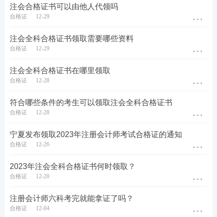
注会合格证书可以由他人代领吗
注会证书丢失该如何补办呢
合格证
12-29
注册会计师全科合格证丢失或损毁的，财政部考办不
注会全科合格证书领取需要哪些资料
予补办。但可以向地方考办提出成绩证明申请，审核
合格证
12-29
无误后30个工作日向申请人出具证明，由地方考办发
放。
>>点击查看详细内容
注会全科合格证书在哪里领取
合格证
12-28
取得注会全科合格证书还需要继续教育吗
符合哪些条件的考生可以领取注会全科合格证书
需要。在取得注册会计师证书之后，注册会计师仍需
合格证
12-28
参加继续教育，因为会计继续教育是财政部门为了提
宁夏发布领取2023年注册会计师考试合格证的通知
升会计人员的的财会
专业知识
和
实务
能力，更好地适
合格证
12-26
应社会主义市场经济发展要求的再
培训
、再教育，是
会计队伍建设的重要内容。会计继续教育对会计从业
2023年注会全科合格证书何时领取？
人员是强制性的，每个会计从业人员都必须要参加。
合格证
12-20
通过注册会计师考试取得注册会计师证书之后，需要
注册会计师六科考完就能拿证了吗？
遵守《中国注册会计师继续教育制度》，按照相关规
合格证
12-04