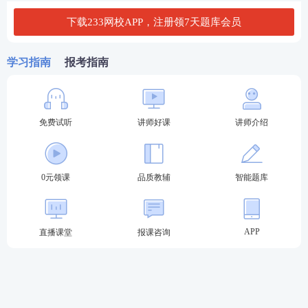
新入职员工更关注薪资待遇、工作稳定性等基础保
障，同时也希望快速融入团队，获得同事的认可；部
下载233网校APP，注册领7天题库会员
分入职3-5年的核心员工，既关注薪资福利的提升，也
重视团队关系的和谐，更希望通过参与重大项目、提
学习指南
报考指南
升专业能力，实现个人成长；部分资深员工，在薪资
福利和团队关系得到满足的基础上，重点追求个人能
力的突破和职业发展的提升，甚至希望参与公司的管
免费试听
讲师好课
讲师介绍
理决策。
此外，部分员工在某一需求未得到充分满足时，会转
0元领课
品质教辅
智能题库
向其他需求的追求。例如，部分员工因晋升机会有
限，无法实现成长需求，会更加关注薪资福利的提升
APP
直播课堂
报课咨询
和团队关系的和谐，以获得心理补偿。管理层结合ER
G理论，意识到需根据员工的多元化需求，优化激励
策略。