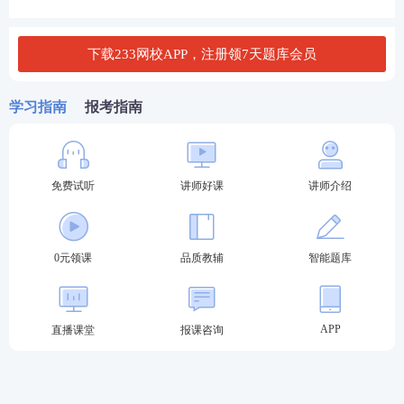
2025年高级经济师《运输经济》考试大纲已发
布！
下载233网校APP，注册领7天题库会员
2025年高级经济师《旅游经济》考试大纲已发
学习指南
报考指南
布！
2025年高级经济师《保险》考试大纲已发布！
免费试听
讲师好课
讲师介绍
2025年高级经济师《知识产权》考试大纲已发
布！
0元领课
品质教辅
智能题库
大纲变化对比
APP
直播课堂
报课咨询
2025年高级经济师新版大纲发布后，233
网校
经济师教研老师做了变化对比。
2025年高级经济
实务
《人力资源管理》考试