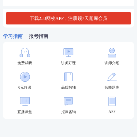
C.简单的标高基准点一般作为独立设备安装的基准点
下载233网校APP，注册领7天题库会员
D.连续生产设备一般有一条纵向基准线和多个预埋标
高基准点
学习指南
报考指南
查看答案
免费试听
讲师好课
讲师介绍
3、长输管线的中心定位主点不包括( )。
0元领课
品质教辅
智能题库
A.管线的起点
B.管线的中点
APP
直播课堂
报课咨询
C.管线转折点
D.管线的终点