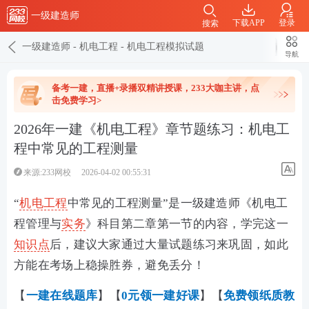
一级建造师
下载APP
登录
搜索
一级建造师
-
机电工程
-
机电工程模拟试题
导航
备考一建，直播+录播双精讲授课，233大咖主讲，点
击免费学习>
2026年一建《机电工程》章节题练习：机电工
程中常见的工程测量
来源:233网校
2026-04-02 00:55:31
“
机电工程
中常见的工程测量”是一级建造师《机电工
程管理与
实务
》科目第二章第一节的内容，学完这一
知识点
后，建议大家通过大量试题练习来巩固，如此
方能在考场上稳操胜券，避免丢分！
【
一建在线
题库
】【
0元领一建好课
】【
免费领纸质教