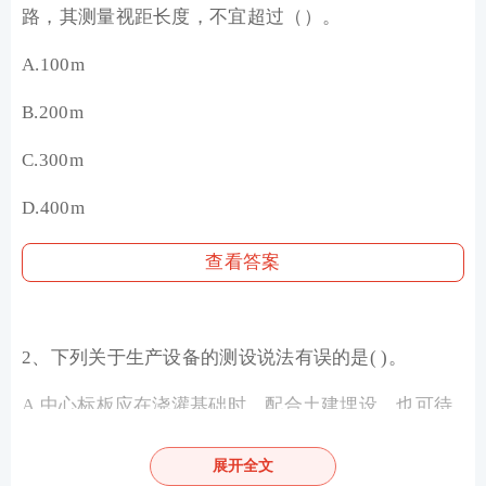
路，其测量视距长度，不宜超过（）。
A.100m
B.200m
C.300m
D.400m
查看答案
2、下列关于生产设备的测设说法有误的是( )。
A.
中心标板应在浇灌基础时，配合土建埋设，也可待
基础 养护期满后再埋设
展开全文
B.设备安装基准线不少于纵、横 两条