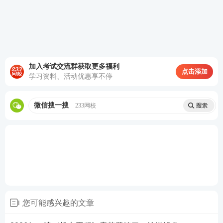
查看答案
热点推荐：
加入考试交流群获取更多福利
点击添加
学习资料、活动优惠享不停
一建考试试题在线刷（章节题/真题/模拟题等）
各科目近6年一级建造师考试真题PDF免费下载
微信搜一搜
233网校
一级建造师考点、难点太多记不住？233网校老师带
你读薄教材，举一反三，学习做题更有效率！
点击进
入听课>>
您可能感兴趣的文章