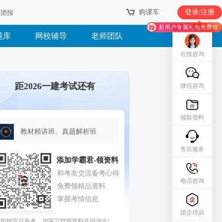
购课车
登录/注册
业团报
新用户专属礼包免费领
题库
网校辅导
老师团队
在线咨询
距2026一建考试还有
微信咨询
领取资料
教材精讲班、真题解析班
售后服务
电话咨询
团企培训
拒绝盲目备考，加学习群领资料共同进步!