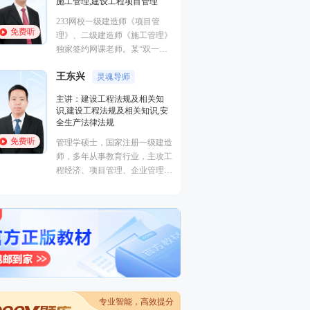
施工管理,建设工程项目管理
曾任中建一局集团
233网校一级建造师《项目管
理，多年现场经验
免费听
免费听
理》、二级建造师《施工管理》
生产管理、现场安
独家签约网课老师。某“双一
非常熟悉，在一级
流、211”高校副研究员、硕导，
江凌俊
安全工程师执业资
口诀一
王东兴
国家一级注册建造师、造价师。
灵魂导师
有丰富的教学经验
主讲：目标控制（
的培训风格，其地
主讲：建设工程法规及相关知
进度控制（水利）
学，准确打击知识
识,建设工程法规及相关知识,安
全,建筑工程管理与
帮助广大学员顺利
全生产法律法规
程,建筑施工安全
免费听
免费听
管理学硕士，国家注册一级建造
曾在设计院任职，
师，多年从事教育行业，主攻工
培训行业从业经历
程经济、项目管理、企业管理方
向。
专业智能，高效提分