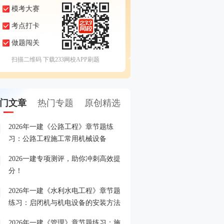
模考大赛
考点打卡
做题闯关
扫描二维码 下载233网校APP刷题
门文章
热门专题
原创精选
2026年一建《公路工程》章节题练
2026一建专项测评，助你
1
习：公路工程施工常用机械设备
分！
2026一建专项测评，助你冲刺高效提
26一级建造师考试准考证
2
分！
2026年一建《水利水电工程》章节题
2026年一级建造师报名入
3
练习：启闭机与机电设备的安装方法
入>>
2026年一建《管理》章节题练习：施
重磅！2026年一级建造师