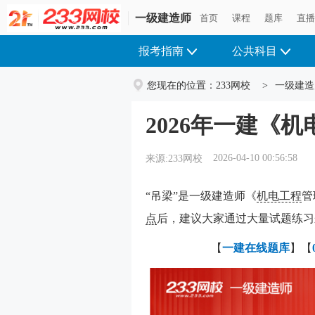
一级建造师
首页
课程
题库
直
报考指南
公共科目
您现在的位置：
233网校
>
一级建造
2026年一建《
2026-04-10 00:56:58
来源:233网校
“吊梁”是一级建造师《
机电工程
管
点
后，建议大家通过大量试题练习
【
一建在线
题库
】【