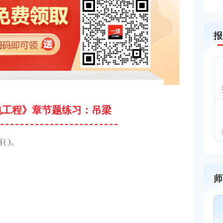
报
电工程》章节题练习：吊梁
 )。
师