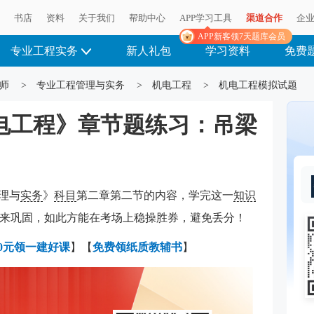
播
书店
资料
关于我们
帮助中心
APP学习工具
渠道合作
企
APP新客领7天题库会员
专业工程实务
新人礼包
学习资料
免费
师
>
专业工程管理与实务
>
机电工程
>
机电工程模拟试题
机电工程》章节题练习：吊梁
理与
实务
》
科目
第二章第二节的内容，学完这一
知识
来巩固，如此方能在考场上稳操胜券，避免丢分！
0元领一建好课
】【
免费领纸质教辅书
】