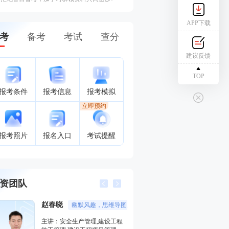
APP下载
考
备考
考试
查分
建议反馈
TOP
报考条件
报考信息
报考模拟
立即预约
报考照片
报名入口
考试提醒
资团队
赵春晓
幽默风趣，思维导图总结精彩，考点层次分明。
董航
主讲：安全生产管理,建设工程
主讲：建设工程经