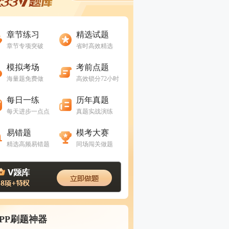
进入做题
进入做题
章节练习
精选试题
章节专项突破
省时高效精选
进入做题
进入做题
模拟考场
考前点题
海量题免费做
高效锁分72小时
进入做题
进入做题
每日一练
历年真题
每天进步一点点
真题实战演练
进入做题
进入做题
易错题
模考大赛
精选高频易错题
同场闯关做题
APP刷题神器