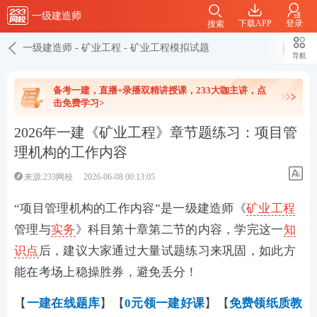
一级建造师
下载APP
登录
搜索
一级建造师
-
矿业工程
-
矿业工程模拟试题
导航
备考一建，直播+录播双精讲授课，233大咖主讲，点
击免费学习>
2026年一建《矿业工程》章节题练习：项目管
理机构的工作内容
来源:233网校
2026-06-08 00:13:05
“项目管理机构的工作内容”是一级建造师《
矿业工程
管理与
实务
》科目第十章第二节的内容，学完这一
知
识点
后，建议大家通过大量试题练习来巩固，如此方
能在考场上稳操胜券，避免丢分！
【
一建在线
题库
】【
0元领一建好课
】【
免费领纸质教