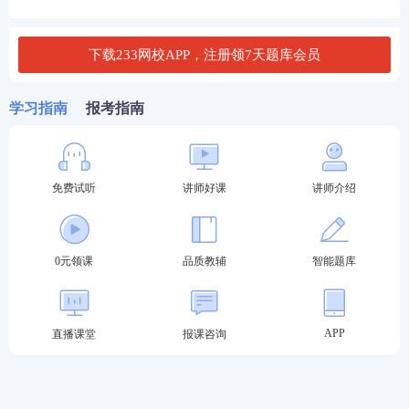
你读薄教材，举一反三，学习做题更有效率！
点击进
入听课>>
下载233网校APP，注册领7天题库会员
学习指南
报考指南
免费试听
讲师好课
讲师介绍
0元领课
品质教辅
智能题库
APP
直播课堂
报课咨询