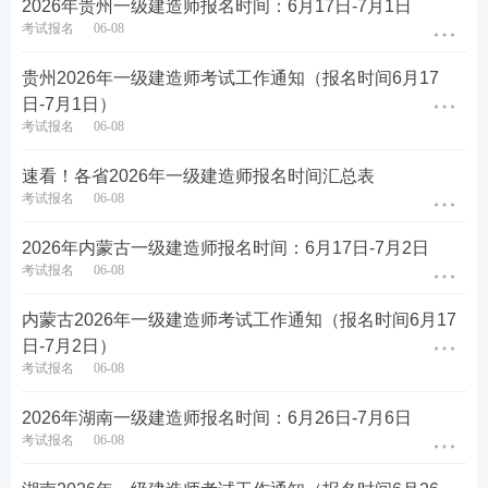
2026年贵州一级建造师报名时间：6月17日-7月1日
考证;
考试报名
06-08
(七)成绩公布时间:预计在2026年12月中旬，具体以中
贵州2026年一级建造师考试工作通知（报名时间6月17
国人事考试网通知为准，届时登录中国人事考试网“成
日-7月1日）
绩查询”栏目http://link.233.com/25849/examfront/scor
考试报名
06-08
e/initializeCX.htm查询;成绩核查由福建省人事考试中
速看！各省2026年一级建造师报名时间汇总表
心负责受理，需要成绩核查的考生，可在成绩公布后
考试报名
06-08
关注福建省人事考试网官网通知，及时申请。
2026年内蒙古一级建造师报名时间：6月17日-7月2日
(八)考后现场核查时间、证书发放时间及方式以“福建
考试报名
06-08
省住房和城乡建设厅http://link.233.com/10836/—行业
内蒙古2026年一级建造师考试工作通知（报名时间6月17
管理—执业注册—资格考试”栏目通知为准。
日-7月2日）
考试报名
06-08
二、报考条件
2026年湖南一级建造师报名时间：6月26日-7月6日
(一)根据原人事部、原建设部《关于印发〈建造师执
考试报名
06-08
业资格制度暂行规定〉的通知》(人发〔2002〕111号)