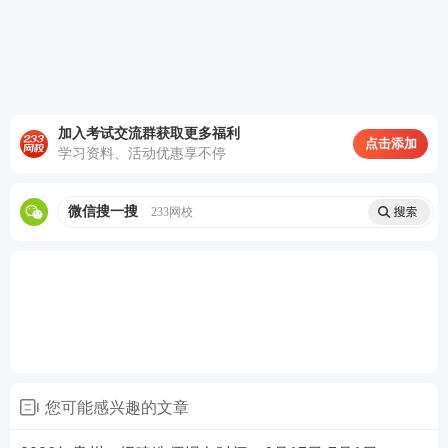
4:0
铁路工程、民航机场工程、港口与航道工程、
85
0-1
水利水电工程、市政公用工程、通信与广电工
8:0
程、矿业工程、机电工程专业）
0
(二)
网上报名时间：2026年6月18日10:00-7月3日10:0
0
;
加入考试交流群获取更多福利
点击添加
学习资料、活动优惠享不停
(三)在线核查时间：2026年6月18日10:00-7月3日17:0
0;
微信搜一搜
233网校
(四)网上缴费时间：报考人员通过核查后至7月6日10:
00;
(五)发票领取时间与地点：2026年10月15日-12月31
日，凭个人身份证至所属报名点领取发票;
(六)准考证打印时间：2026年9月4日-9月13日登录中
您可能感兴趣的文章
国人事考试网http://link.233.com/28357/，下载打印准