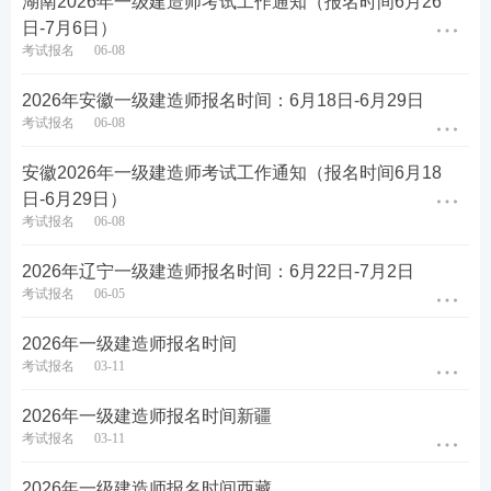
湖南2026年一级建造师考试工作通知（报名时间6月26
和《人力资源社会保障部关于降低或取消部分准入类
日-7月6日）
职业资格考试工作年限要求有关事项的通知》(人社部
考试报名
06-08
发〔2022〕8号)要求，凡中华人民共和国公民，遵纪
2026年安徽一级建造师报名时间：6月18日-6月29日
守法并具备以下条件之一者，均可申请参加一级建造
考试报名
06-08
师执业资格考试。
安徽2026年一级建造师考试工作通知（报名时间6月18
1. 取得工程类或工程经济类专业大学专科学历(专业对
日-6月29日）
照表详见附件1)，从事建设工程项目
施工管理
工作满4
考试报名
06-08
年。
2026年辽宁一级建造师报名时间：6月22日-7月2日
考试报名
06-05
2. 取得工学门类、管理科学与工程类专业大学本科学
历(专业对照表详见附件2)，从事建设工程项目施工管
2026年一级建造师报名时间
理工作满3年。
考试报名
03-11
3. 取得工学门类、管理科学与工程类专业硕士学位(专
2026年一级建造师报名时间新疆
考试报名
03-11
业对照表详见附件3)，从事建设工程项目施工管理工
作满2年。
2026年一级建造师报名时间西藏