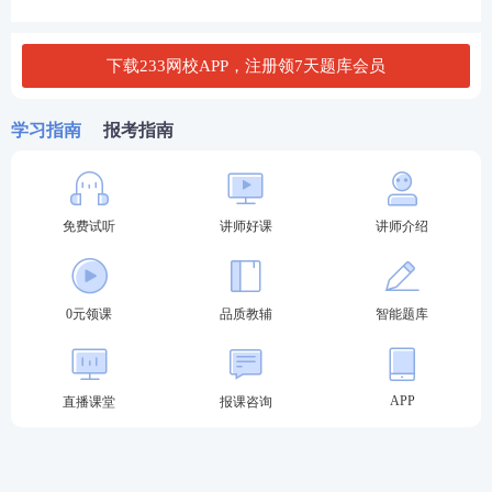
午
9:0
建设
工程经济
61
0-1
下载233网校APP，注册领7天题库会员
1:0
9
0
月
学习指南
报考指南
12
下
日
午1
4:0
建设工程
法规及相关知识
71
0-1
7:0
免费试听
讲师好课
讲师介绍
0
上
0元领课
品质教辅
智能题库
午
9:0
建设工程项目管理
71
0-1
2:0
9
0
APP
直播课堂
报课咨询
月
13
下
日
午1
专业工程管理与实务（建筑工程、公路工程、