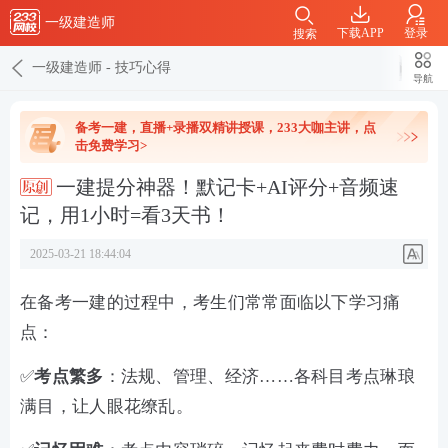
一级建造师
下载APP
登录
搜索
一级建造师
-
技巧心得
导航
备考一建，直播+录播双精讲授课，233大咖主讲，点
击免费学习>
一建提分神器！默记卡+AI评分+音频速
记，用1小时=看3天书！
2025-03-21 18:44:04
在备考一建的过程中，考生们常常面临以下学习痛
点：
✅
考点繁多
：法规、管理、经济……各科目考点琳琅
满目，让人眼花缭乱。