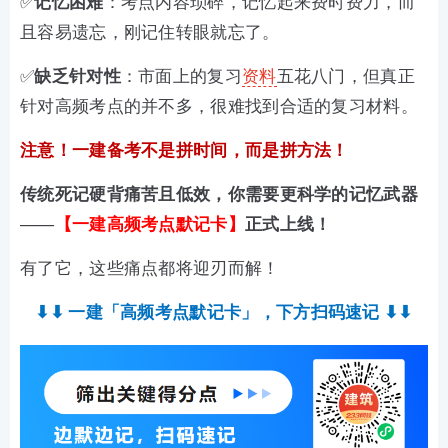
✅
记忆困难
：考点内容琐碎，记忆起来费时费力，而
且容易遗忘，刚记住转眼就忘了。
✅
缺乏针对性
：市面上的复习
资料
五花八门，但真正
针对高频考点的并不多，很难找到合适的复习材料。
注意！一建备考不是拼时间，而是拼方法！
传统死记硬背痛苦且
低效
，你需要更科学的记忆武器
——
【一建高频考点默记卡】
正式上线！
有了它，这些痛点都将迎刃而解！
⬇⬇
一建「高频考点默记卡」，
下方扫码速记 ⬇⬇