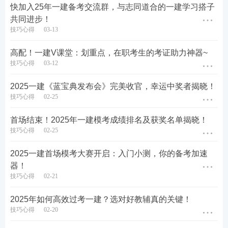
快加入25年一建备考交流群，与志同道合的一建学习搭子
共同进步！
技巧心得
03-13
高配！一建V课堂：划重点，在职考生的考证助力神器~
技巧心得
03-12
2025一建《蓝宝典发布会》完美收官，幸运中奖者揭晓！
技巧心得
02-25
首场结束！2025年一建模考成绩排名及获奖名单揭晓！
技巧心得
02-25
2025一建首场模考大赛开启：入门小测，你的备考加速
器！
技巧心得
02-21
▶ 默写模式
：核心关键词挖空默写，让你在默写的过
2025年如何高效过考一建？选对好教辅真的关键！
程中检验自己的掌握程度，对抗遗忘。
技巧心得
02-20
默写模式内容展示图