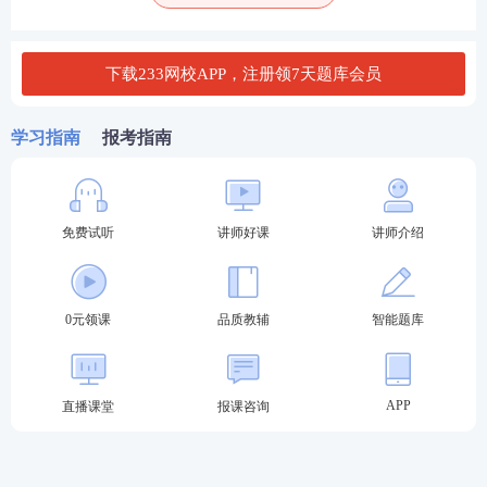
下载233网校APP，注册领7天题库会员
学习指南
报考指南
免费试听
讲师好课
讲师介绍
2、双模式学习，记忆更高效
一建高频考点默记卡片提供了记忆模式和默写模式两
0元领课
品质教辅
智能题库
种学习方式。
▶ 记忆模式
：通过挖空颜色背记，让你在记忆的过程
APP
直播课堂
报课咨询
中更加专注，加深印象。
记忆模式内容展示图