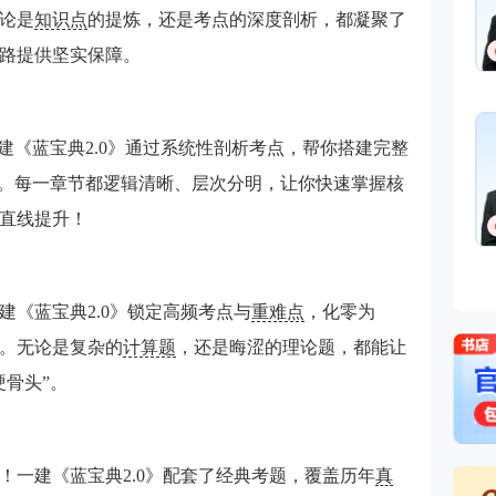
施工管理,建设工程项目管理
论是
知识点
的提炼，还是考点的深度剖析，都凝聚了
233网校一级建造师《项目管
免费听
路提供坚实保障。
理》、二级建造师《施工管理》
独家签约网课老师。某“双一
流、211”高校副研究员、硕导，
王东兴
国家一级注册建造师、造价师。
灵魂导师
建《蓝宝典2.0》通过系统性剖析考点，帮你搭建完整
主讲：建设工程法规及相关知
识,建设工程法规及相关知识,安
”。每一章节都逻辑清晰、层次分明，让你快速掌握核
全生产法律法规
直线提升！
免费听
管理学硕士，国家注册一级建造
师，多年从事教育行业，主攻工
程经济、项目管理、企业管理方
向。
建《蓝宝典2.0》锁定高频考点与
重难点
，化零为
。无论是复杂的
计算题
，还是晦涩的理论题，都能让
硬骨头”。
！一建《蓝宝典2.0》配套了经典考题，覆盖历年
真