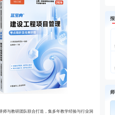
报
师
赵春晓
幽默风趣，思维导图
授课讲师与教研团队联合打造，集多年教学经验与行业洞
主讲：安全生产管理,建设工程