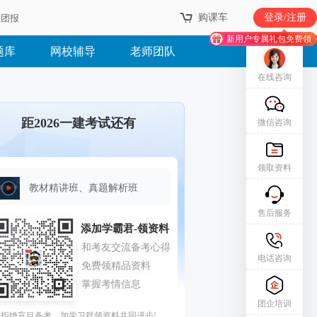
购课车
登录/注册
业团报
新用户专属礼包免费领
题库
网校辅导
老师团队
在线咨询
距2026一建考试还有
微信咨询
领取资料
教材精讲班、真题解析班
售后服务
电话咨询
团企培训
拒绝盲目备考，加学习群领资料共同进步!