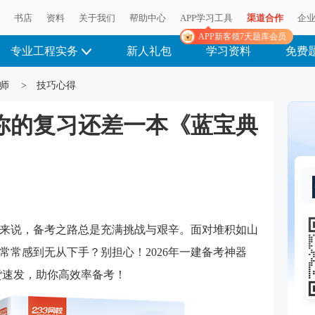
播
书店
资料
关于我们
帮助中心
APP学习工具
渠道合作
企
APP新客领7天题库会员
专业工程实务
新人礼包
学习资料
免费
师
>
技巧心得
，你的复习还差一本《蓝宝典
来说，备考之路总是充满挑战与艰辛。面对堆积如山
常常感到无从下手？别担心！2026年一建备考神器
货速发，助你高效率备考！