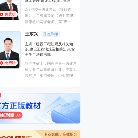
曾任中建一局集团项目执行经
从事建造师培
理，多年现场经验，对施工现场
富，命题方向
免费听
免费听
生产管理、现场安全、施工技术
非常熟悉，在一级建造师、注册
江凌俊
安全工程师执业资格考试方面，
口诀一绝
梁毛
有丰富的教学经验，更有其独特
主讲：目标控制（土木建筑）,
主讲：案例分析
的培训风格，其地毯式培训教
进度控制（水利）,建筑施工安
建筑工程
学，准确打击知识点，每年都会
全,建筑工程管理与实务,建筑工
工程管理证书“
帮助广大学员顺利取证。
程,建筑施工安全
免费听
免费听
一级建造师（建
曾在设计院任职，线上线下多年
价工程师、监理
培训行业从业经历。
交通）、二级建
电/市政）、高
工程）
专业智能，高效提分