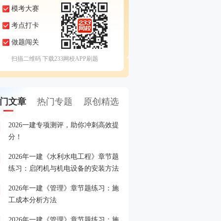
模考大赛
考点打卡
做题闯关
扫描二维码 下载233网校APP刷题
门文章
热门专题
原创精选
2026一建专项测评，助你冲刺高效提
2026一建专项测评，助你
1
分！
分！
2026年一建《水利水电工程》章节题
26一级建造师考试准考证
2
练习：启闭机与机电设备的安装方法
2026年一建《管理》章节题练习：施
2026年一级建造师报名入
3
工成本分析方法
入>>
2026年一建《管理》章节题练习：施
重磅！2026年一级建造师