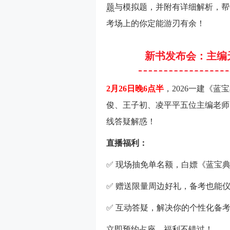
题
与模拟题，并附有详细解析，帮
考场上的你定能游刃有余！
新书发布会：主编
2月26日晚6点半
，2026一建《
俊、王子初、凌平平五位主编老师
线答疑解惑！
直播福利：
✅ 现场抽免单名额，白嫖《蓝宝典
✅ 赠送限量周边好礼，备考也能
✅ 互动答疑，解决你的个性化备
立即预约占座，福利不错过！