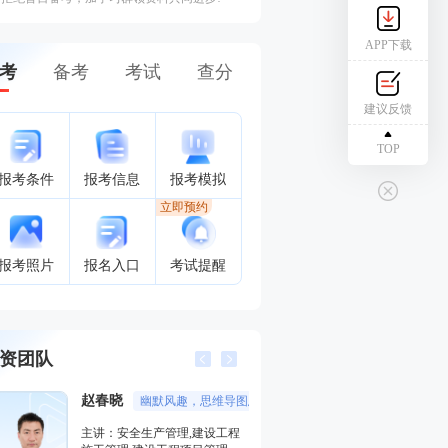
APP下载
考
备考
考试
查分
建议反馈
TOP
报考条件
报考信息
报考模拟
立即预约
报考照片
报名入口
考试提醒
资团队
总结精彩，考点层次分明。
董航
胡宗强
主讲：建设工程经济
主讲：市政公