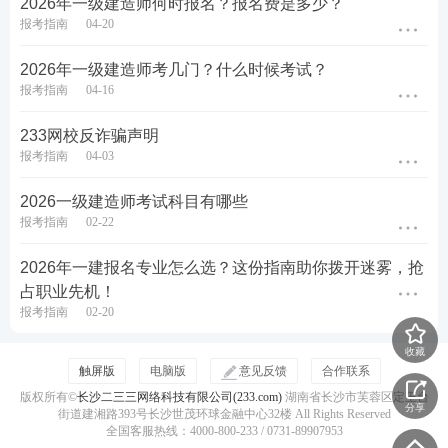
2026年一级建造师何时报名？报名费是多少？
累加取得学历前后的工作年限。这主要是因为非全日
报考指南
04-20
制学历的考生往往是在工作之余进行学习，工作经历
2026年一级建造师考几门？什么时候考试？
并未因学习而中断。
报考指南
04-16
注意：如果毕业证书上有“脱产”字样或学习方式为成
233网校反诈骗声明
报考指南
04-03
人教育，学习期间应扣除，不可折算成工作年限。
2026一级建造师考试科目有哪些
示例对比：
报考指南
02-22
非全日制(函授/自
全日制
考)
2026年一建报名专业怎么选？这份指南助你拨开迷雾，抢
占职业先机！
毕业证书上的毕业
计算起点
实际参加工作的时间
报考指南
02-20
时间
实习期
不计入
一般不计入
收藏
触屏版
电脑版
意见反馈
合作联系
毕业前的工作经历
不算
可以累加
版权所有©
长沙二三三网络科技有限公司(233.com)
湖南省长沙市芙蓉区定王台
分享
街道建湘路393号长沙世茂环球金融中心32楼 All Rights Reserved
🌟 规则三：年限按“周年”严格计算
全国客服热线：4000-800-233 / 0731-89907953