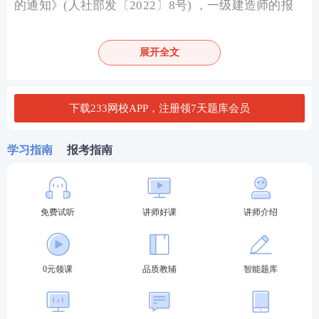
的通知》(人社部发〔2022〕8号) ，一级建造师的报
考年限要求已经降低了。下面是最新的报考条件，一
张表让你看得清清楚楚：
展开全文
学历层次
专业要求
施工管理
工作年限
工程类或
工程经济
类
大学专科
满
4
年
下载233网校APP，注册领7天题库会员
专业
工学门类、管理科学
大学本科
满
3
年
学习指南
报考指南
与工程类
工学门类、管理科学
硕士学位
满
2
年
与工程类
免费试听
讲师好课
讲师介绍
工学门类、管理科学
博士学位
满
1
年
与工程类
另外还有一个非常关键的时间节点，请务必留意：
0元领课
品质教辅
智能题库
如果你在2025年和2026年两个年度分别报考并通过了
部分科目，工作年限的截止日期计算到报考第一年的1