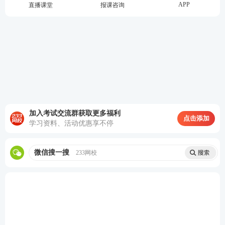
APP
直播课堂
报课咨询
2月底，即2025年12月31日。也就是说，跨年度报考
的考生，以首次报考年份的年底为年限计算截止点，
这一点容易忽略，特别提醒一下。
二、工作年限怎么计算？四个核心规则必须掌
握
！
🌟
规则一：统一截止日期——当年12月31日
加入考试交流群获取更多福利
点击添加
一级建造师工作年限的计算截止时间，统一为考试当
学习资料、活动优惠享不停
年12月31日。也就是说，不管是报名期在几月，年限
都算到当年的12月31日。
微信搜一搜
233网校
举个例子： 如果你准备报考2026年一级建造师，所有
与年限的计算，都会统计到2026年12月31日为止。
🌟
规则二：全日制vs非全日制，算法完全不同