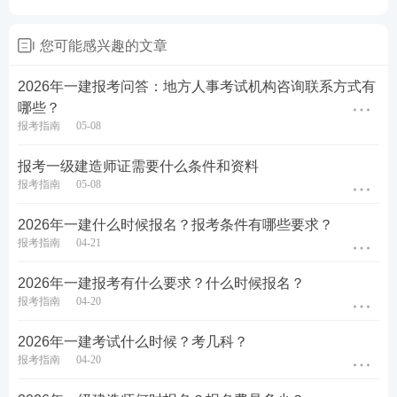
这是每年考生最容易产生误解的地方，请一定看仔
细：
您可能感兴趣的文章
① 全日制学历——从毕业证书上的毕业时间开始计算
2026年一建报考问答：地方人事考试机构咨询联系方式有
哪些？
全日制学历的考生，工作年限只能从拿到毕业证之后
报考指南
05-08
开始算，毕业前的所有经历(实习期、兼职、勤工俭学
报考一级建造师证需要什么条件和资料
等)都不计入。
报考指南
05-08
特别强调：实习期一律不计入工作年限。 根据一级建
2026年一建什么时候报名？报考条件有哪些要求？
造师报考规定，实习期、未毕业期间的经历(含兼职、
报考指南
04-21
勤工俭学等)均不计入工作年限。所以，如果你是全日
2026年一建报考有什么要求？什么时候报名？
制大专或本科毕业，在校期间的大三、大四实习经
报考指南
04-20
历，不要算进去。
2026年一建考试什么时候？考几科？
② 非全日制学历——可以累加取得学历前后的年限
报考指南
04-20
非全日制学历(如自考、成考、函授等)的考生，可以