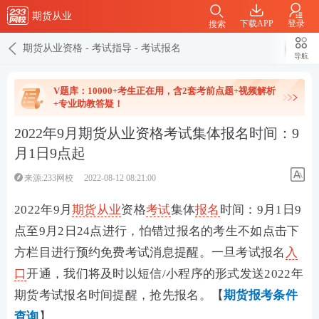
期货从业
下载APP
登录
搜索
期货从业资格
-
考试指导
-
考试报名
导航
V题库：10000+考生正在用，含2套考前点题+视频解析
+专业助教答疑！
2022年9月期货从业资格考试集体报名时间：9
月1日9点起
来源:233网校
2022-08-12 08:21:00
2022年9月
期货从业
资格
考试
集体
报名
时间：9月1日9
点至9月2日24点进行
，
怕错过报名的考生不如点击下
方栏目进行预约免费考试消息提醒。一旦考试报名
入
口
开通，我们将及时以短信/小程序的形式发送2022年
期货考试报名时间提醒，抢先报名。【
期货报考条件
查询
】