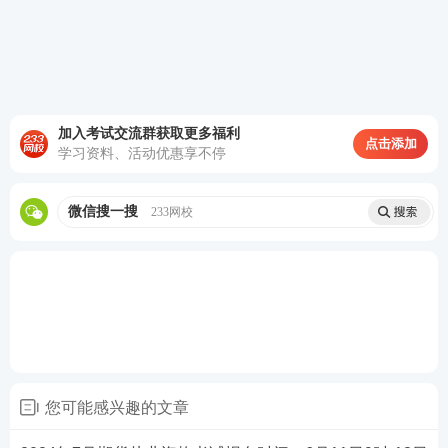
因请人代报或填报信息、联系方式错误导致报名无效
等后果由填报人自负。
(2) 请务必妥善保管报考帐号和密码。“报考帐号和密
码”是考生报名时登录网站的唯一标识。建议设定密码
加入考试交流群获取更多福利
点击添加
学习资料、活动优惠享不停
长度最小不少于8个字符，其中包括英文字符大小写，
数字。如账号密码被他人盗用导致的一切后果，由填
微信搜一搜
233网校
报人自负。
2022年期货从业资格考试报名方式：
为了保证行业发展需要，故2022年期货从业资格考试
将先行开放期货公司及开展中间介绍业务的证券公司
集体报名，再开放个人报名。考试机位有限，先到先
得，报完即止。
您可能感兴趣的文章
★集体报名方式是什么?