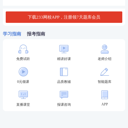
下载233网校APP，注册领7天题库会员
扫码领取~
学习指南
报考指南
免费试听
精讲好课
老师介绍
2022年
期货从业资格考试报名流程须知：
0元领课
品质教辅
智能题库
登录网站注册报名→选择城市、科目、考试时间→网
银支付考试费用→缴费成功，报考完成→打印准考证
→参加考试。
APP
直播课堂
报课咨询
报考帐号说明：
(1) 网上报名时填写的信息必须正确、真实、有效，如