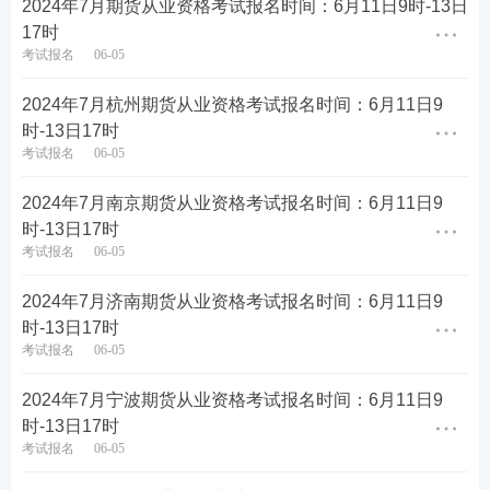
2024年7月期货从业资格考试报名时间：6月11日9时-13日
17时
(1)报名人数大于2人(含2人)的法人单位，可注册集体
考试报名
06-05
账号，由集体统一组织实施考生注册、为考生报名、
付款等环节。
2024年7月杭州期货从业资格考试报名时间：6月11日9
时-13日17时
(2)对于报名人数众多的集体单位，可以通知考生在报
考试报名
06-05
名网站以个人方式报名，然后将考生的登录帐号及登
2024年7月南京期货从业资格考试报名时间：6月11日9
录密码等个人信息上报给集体单位，由集体单位将账
时-13日17时
号迁入集体帐户内，统一管理即可。
考试报名
06-05
★个人报名方式是什么?
2024年7月济南期货从业资格考试报名时间：6月11日9
时-13日17时
任何符合报名条件的考生均可以个人形式报名。
考试报名
06-05
报名采取网上报名方式，考生可在以下报名时间内通
2024年7月宁波期货从业资格考试报名时间：6月11日9
时-13日17时
过中国期货业协会官网提供的报名链接进行报名，也
考试报名
06-05
可直接登录报名网站按照要求报名。为避免信息泄