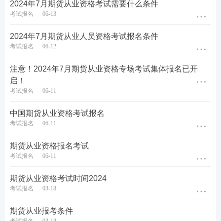
露，考生不要通过其他网站进行报名。
2024年7月期货从业资格考试需要什么条件
考试报名
06-13
如果你觉得期货考试内容学习有难度？那么不妨跟着
2024年7月期货从业人员资格考试报名条件
王佳荣、李泽瑞、孙婧老师一起来学习期货考试内
考试报名
06-12
容，跟着老师的节奏来，逐步攻破难关！拿证快人一
步！快来试听一下
课程
吧！
注意！2024年7月期货从业资格专场考试集体报名已开
启！
零基础考生建议报名233网校期货课程班，跟着老师
考试报名
06-11
的节奏逐步提升！立即加购>>
中国期货从业资格考试报名
考试报名
06-11
阶段
班级
试听
教材
精讲班：
系统讲
期货从业资格报名考试
解教材考点
考试报名
06-11
基础
阶段
点击试听>>>
真题
考点班：
以真题
期货从业资格考试时间2024
讲考点
考试报名
03-18
冲刺串讲班：
串讲
重
期货从业报考条件
难点
强化
阶段
点击试听>>>