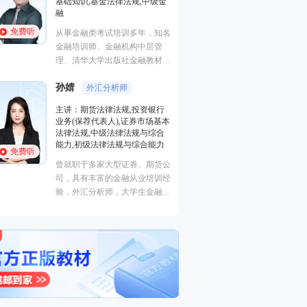
中级金
证券研究报告业务(证券分析师),
初级个人贷款,中级个人贷款,期
货投资分析
免费听
，知名
经济学硕士、金融培训高级讲
层管
师，李泽瑞老师从事金融类考证
教材副
培训，教学经验丰富，出口
促进中
成“段子”，是一个让学员欲罢不
培训界
王佳荣
能的很有个人风格的老师，江湖
金融圈达人
银行
学员称被讲课耽误的“德云社”编
场基本
主讲：金融市场基础知识,期货
外弟子。
综合
基础知识,基金法律法规,中级金
能力
融
免费听
期货公
从事金融类考试培训多年，知名
培训经
金融培训师、金融机构中层管
金融交
理、清华大学出版社金融教材副
融类多
主编、上海人才培训市场促进中
心特聘讲师。人称金融类培训界
的“一哥”。