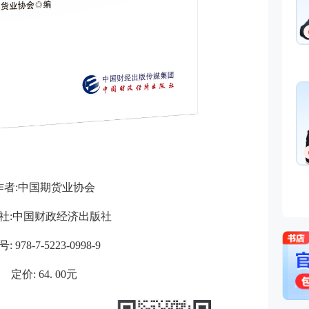
基础知识,基金法律法规,
融
免费听
从事金融类考试培训多年
金融培训师、金融机构中
理、清华大学出版社金融
主编、上海人才培训市场
孙婧
心特聘讲师。人称金融类
外汇分析师
的“一哥”。
主讲：期货法律法规,投资
业务(保荐代表人),证券市
法律法规,中级法律法规与
能力,初级法律法规与综合
免费听
曾就职于多家大型证券、
司，具有丰富的金融从业
作者:中国期货业协会
验，外汇分析师，大学生
易大赛评委，同时拥有金
社:中国财政经济出版社
个从业资格。
: 978-7-5223-0998-9
定价: 64. 00元