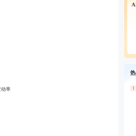
热
1
波动率