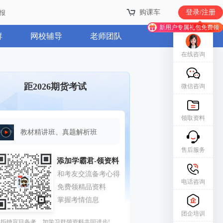
购课车
登录/注册
报
新用户专属礼包免费领
群
网校辅导
老师团队
在线咨询
距2026期货考试
微信咨询
领取资料
教材精讲班、真题解析班
售后服务
电话咨询
团企培训
拒绝盲目备考，加学习群领资料共同进步!