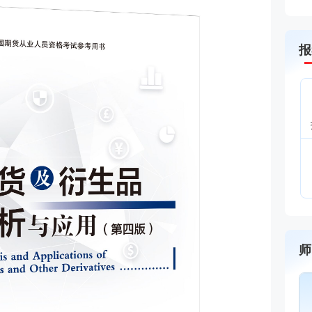
报
师
王佳荣
金融圈达人
主讲：金融市场基础知识,