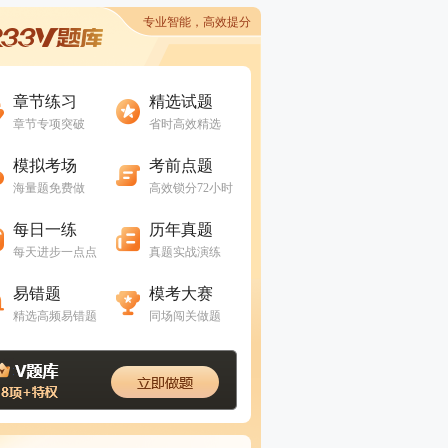
专业智能，高效提分
进入做题
进入做题
章节练习
精选试题
章节专项突破
省时高效精选
进入做题
进入做题
模拟考场
考前点题
海量题免费做
高效锁分72小时
进入做题
进入做题
每日一练
历年真题
每天进步一点点
真题实战演练
进入做题
进入做题
易错题
模考大赛
精选高频易错题
同场闯关做题