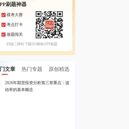
APP刷题神器
模考大赛
考点打卡
做题闯关
扫描二维码 下载233网校APP刷题
门文章
热门专题
原创精选
2026年期货投资分析第三章重点：波
2026年5月期货从业考试
1
动率的基本概念
2026年期货从业期货投资
2
赛
2026年期货从业资格考试
3