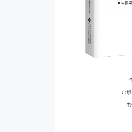
出版
书号