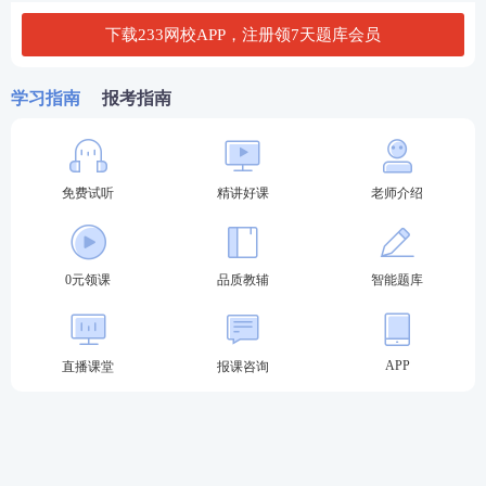
下载233网校APP，注册领7天题库会员
2026年期货从业考试在线题库练习
2026年期货从业考试干货笔记免费获取
学习指南
报考指南
备考刷题
：
233网校APP
可免费刷期货章节习题、历年
真题
、模拟试题、每日一练、模考大赛、答题闯关，
免费试听
精讲好课
老师介绍
通过刷题，加深巩固，掌握要点，查漏补缺，稳步提
升！【
进入下载APP刷题
】
0元领课
品质教辅
智能题库
APP
直播课堂
报课咨询