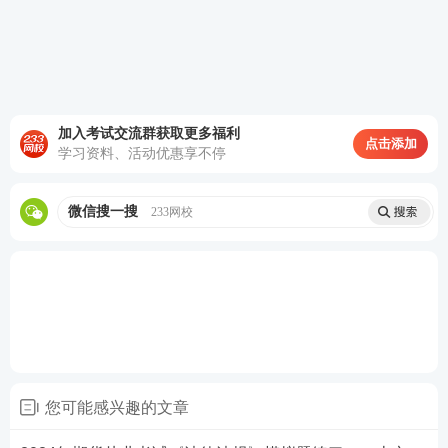
热点推荐：
2025年期货从业考试在线题库练习
2025年期货从业考试干货笔记免费获取
加入考试交流群获取更多福利
备考刷题
：
233网校APP
可免费刷期货章节习题、历年
点击添加
学习资料、活动优惠享不停
真题、模拟试题、每日一练、模考大赛、答题闯关，
通过刷题，加深巩固，掌握要点，查漏补缺，稳步提
微信搜一搜
233网校
升！【
进入下载APP刷题
】
您可能感兴趣的文章