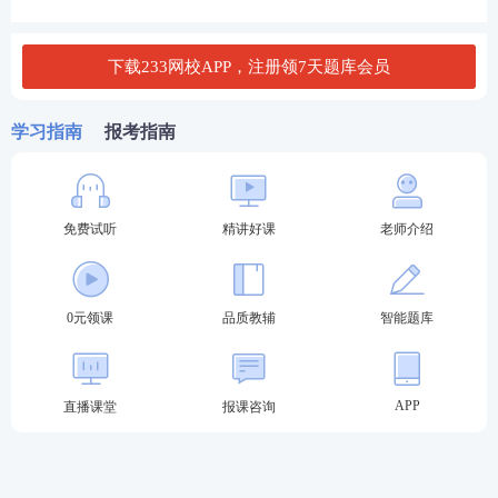
D．总经理决定解散
下载233网校APP，注册领7天题库会员
查看答案
学习指南
报考指南
更多模拟套卷、历年
真题
、章节练习，欢迎进入233
网校
期货从业题库刷题！微信搜索【
233网校期货从
业题库
】或者【
233网校金融类题库
】，都可以进入
免费试听
精讲好课
老师介绍
小程序快速刷题，也可以扫描下图二维码进行刷题。
0元领课
品质教辅
智能题库
APP
直播课堂
报课咨询