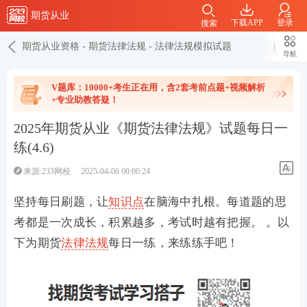
期货从业
下载APP
登录
搜索
期货从业资格
-
期货法律法规
-
法律法规模拟试题
导航
V题库：10000+考生正在用，含2套考前点题+视频解析
+专业助教答疑！
2025年期货从业《期货法律法规》试题每日一
练(4.6)
来源:233网校
2025-04-06 00:00:24
坚持每日刷题，让
知识点
在脑海中扎根。每道题的思
考都是一次成长，积累越多，考试时越有把握。 。以
下为期货
法律法规
每日一练，来练练手吧！