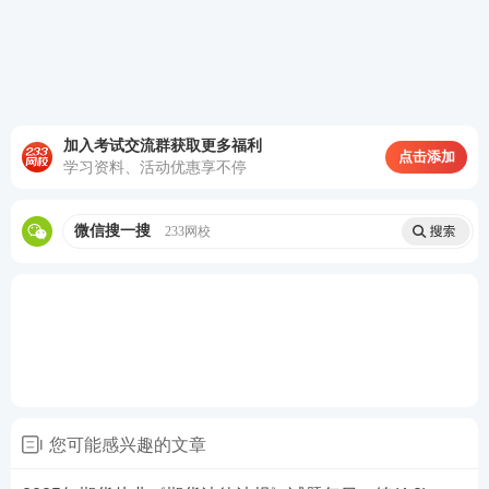
热点推荐：
2025年期货从业考试在线题库练习
2025年期货从业考试干货笔记免费获取
加入考试交流群获取更多福利
点击添加
学习资料、活动优惠享不停
备考刷题
：
233网校APP
可免费刷期货章节习题、历年
真题、模拟试题、每日一练、模考大赛、答题闯关，
微信搜一搜
233网校
通过刷题，加深巩固，掌握要点，查漏补缺，稳步提
升！【
进入下载APP刷题
】
您可能感兴趣的文章