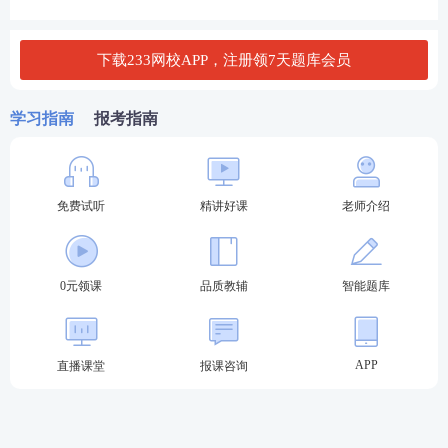
D．抵制并及时向期货公司高级管理人员或者董事会
下载233网校APP，注册领7天题库会员
报告
查看答案
学习指南
报考指南
更多模拟套卷、历年
真题
、章节练习，欢迎进入233
网校期货从业题库刷题！微信搜索【
233网校期货从
免费试听
精讲好课
老师介绍
业题库
】或者【
233网校金融类题库
】，都可以进入
小程序快速刷题，也可以扫描下图二维码进行刷题。
0元领课
品质教辅
智能题库
APP
直播课堂
报课咨询