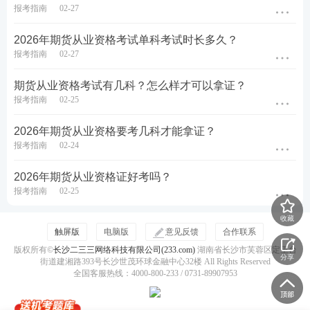
技巧 3：同类合并法
报考指南
02-27
相似知识点的选项可能同时正确。
2026年期货从业资格考试单科考试时长多久？
报考指南
02-27
例：涉及 "期货与远期区别" 时，标准化程度、交易场
期货从业资格考试有几科？怎么样才可以拿证？
所等选项常成对出现。
报考指南
02-25
3、判断题
2026年期货从业资格要考几科才能拿证？
报考指南
02-24
技巧 1：细节捕捉法
2026年期货从业资格证好考吗？
关注数字、时间、主体等关键细节。
报考指南
02-25
例："期货公司注册资本最低 3000 万元" 需核对最新
收藏
法规要求。
触屏版
电脑版
意见反馈
合作联系
版权所有©
长沙二三三网络科技有限公司(233.com)
湖南省长沙市芙蓉区定王台
分享
技巧 2：常识推导法
街道建湘路393号长沙世茂环球金融中心32楼 All Rights Reserved
全国客服热线：4000-800-233 / 0731-89907953
用金融常识判断明显违背常理的表述。