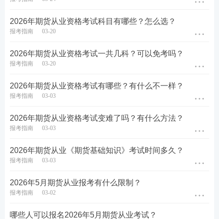
例：A 选项 "看涨期权买方有义务行权" 与 B 选项 "买
方有权利行权" 矛盾，B 正确。
2026年期货从业资格考试科目有哪些？怎么选？
报考指南
03-20
2、多选题
2026年期货从业资格考试一共几科？可以免考吗？
技巧 1：逻辑串联法
报考指南
03-20
将选项与题干逻辑关联，排除无关项。
2026年期货从业资格考试有哪些？有什么不一样？
报考指南
03-03
例：题干问 "套期保值功能"，排除与投机相关的选
2026年期货从业资格考试变难了吗？有什么方法？
项。
报考指南
03-03
技巧 2：反向验证法
2026年期货从业《期货基础知识》考试时间多久？
报考指南
03-03
假设选项正确，推导是否符合知识点。
2026年5月期货从业报考有什么限制？
例：选项 "结算价是当日成交价的加权平均" 需验证是
报考指南
03-02
否符合结算规则。
哪些人可以报名2026年5月期货从业考试？