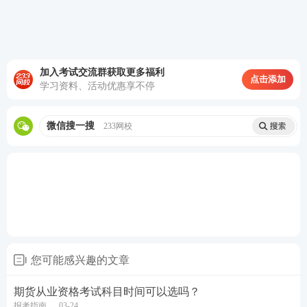
技巧 1：关键词定位法
划出题干中的核心词（如 "错误的是"" 属于 ""特
点"），直接对应选项。
加入考试交流群获取更多福利
点击添加
学习资料、活动优惠享不停
例：题干问 "期货合约的标准化不包括"，快速定位
"标准化" 排除法解题。
微信搜一搜
233网校
技巧 2：绝对词排除法
含 "必须"" 必然 ""完全" 等绝对词的选项需警惕，正确
答案常为更严谨表述。
例：选项 "期货价格必然反映现货价格" 大概率错误。
技巧 3：矛盾选项分析法
您可能感兴趣的文章
若两个选项语义矛盾，必有一真一假。
期货从业资格考试科目时间可以选吗？
报考指南
03-24