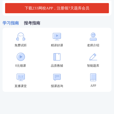
下载233网校APP，注册领7天题库会员
对于不定项综合题则是
全部选对得满分，少选、多选
或错选不得分
。
综合题是根据考生对期货基础知识、
学习指南
报考指南
法律法规和投资分析的理解与应用能力进行综合考查
的题目。在综合题中，考生需要综合运用所学的知
识，分析和解决实际问题。
免费试听
精讲好课
老师介绍
扫码加2026年期货从业交流群↓
↓
0元领课
品质教辅
智能题库
APP
直播课堂
报课咨询
期货从业考试解题技巧
1、单选题