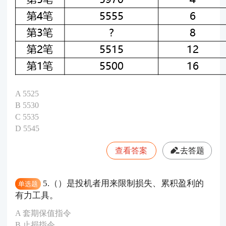
A 5525
B 5530
C 5535
D 5545
查看答案
去答题
5.（）是投机者用来限制损失、累积盈利的
单选题
有力工具。
A 套期保值指令
B 止损指令