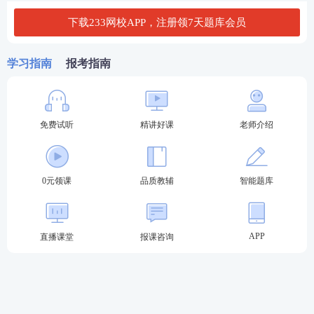
下载233网校APP，注册领7天题库会员
期货从业高效备考建议
分阶段学习：
1、合理规划时间
学习指南
报考指南
第一阶段（2-3周）：通读教材，理解基础概念；
第二阶段（1-2周）：刷题巩固，整理错题；
免费试听
精讲好课
老师介绍
第三阶段（1周）：模拟考试，强化记忆。
建议1-2个月备考，每天1-2小时
。
0元领课
品质教辅
智能题库
2、善用
资料
①官方教材：
中国期货业协会出版的教材最权威，需
APP
直播课堂
报课咨询
精读。
点击购买>>期货官方教材
②题库APP/网站：
如233网校大量练习可熟悉题型和