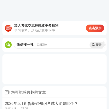
考点。
备考期货从业考试，
真题
是很宝贵的备考资料，可以
通过真题发现近年考试趋势，有助于我们熟悉考试节
加入考试交流群获取更多福利
奏，合理分配答题时间，积累应试经验，提高解题速
点击添加
学习资料、活动优惠享不停
度和准确率，233网校期货考试题库汇编了近5年考试
真题，可在线免费刷题。
微信搜一搜
233网校
历年期货基础知识真题>>
历年期货法律法规真题>>
历年期货投资分析真题>>
③三色笔记/思维导图：
帮助梳理法规条文和计算公
式，提高记忆效率。
您可能感兴趣的文章
点击下载>>期货从业三色笔记
2026年5月期货基础知识考试大纲是哪个？
考试大纲
03-06