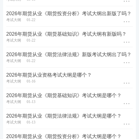
3、针对性突破
2026年期货从业《期货投资分析》考试大纲出新版了吗？
计算题
：掌握核心公式（如保证金计算、期权损
考试大纲
01-22
益），通过例题反复练习。
2026年期货从业《期货基础知识》考试大纲有新版吗？
法律法规：对比记忆易混淆条款（如不同违规行为的
考试大纲
01-22
处罚标准）。
2026年期货从业《期货法律法规》新版考试大纲出了吗？
综合题：多做案例分析，培养题干关键词抓取能力。
考试大纲
01-22
点击下载>>期货从业计算公式汇总
2026年期货从业资格考试大纲是哪个？
考试大纲
01-16
4、模拟考试环境
2026年期货从业《期货基础知识》考试大纲是哪个？
使用机考模拟系统，适应考试节奏（每科100题，考
考试大纲
01-13
试时间100分钟）。
2026年期货从业《期货法律法规》考试大纲是哪个？
点击进入>>期货从业机考题库
考试大纲
01-13
2026年期货从业《期货投资分析》考试大纲是哪个？
热点推荐：