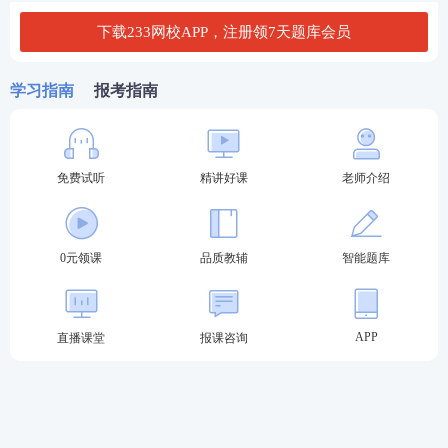
下载233网校APP，注册领7天题库会员
二、期货考后真题关注
学习指南
报考指南
考后想及时知晓自己的成绩？233网校将在考后及时
发布2025年11月期货考试真题及答案解析，大家可
提前下载好233网校APP！
下载APP，及时对答案>>
免费试听
精讲好课
老师介绍
👇👇下方扫码，进入
2025年期货真题估分
👇👇
0元领课
品质教辅
智能题库
APP
直播课堂
报课咨询
此外，233网校建立了期货真题交流群，考后一起探
讨
期货
真题答案、考试难度！欢迎大家扫码添加
期货