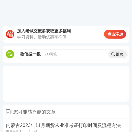
学霸君企微，邀请进
期货考后
真题交流群，一起来估
分对答案吧！
加入考试交流群获取更多福利
点击添加
学习资料、活动优惠享不停
微信搜一搜
233网校
热点推荐：
2026年期货从业考试在线题库练习
2026年期货从业考试干货笔记免费获取
备考刷题
：
233网校APP
可免费刷期货章节习题、历年
您可能感兴趣的文章
真题、模拟试题、每日一练、模考大赛、答题闯关，
内蒙古2023年11月期货从业准考证打印时间及流程方法
通过刷题，加深巩固，掌握要点，查漏补缺，稳步提
准考证打印
10-24