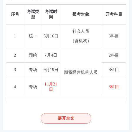
考试类
考试时
序号
报考对象
开考科目
型
间
社会人员
1
统一
5月
16
日
3
科目
（含机构）
2
预约
7月4日
2
科目
3
专场
9月19日
3科目
期货经营机构人员
11月21
4
专场
3科目
日
注：
2
科目指期货基础知识、期货法律法规；
3
科目指期货基础
展开全文
知识、期货法律法规、期货投资分析。