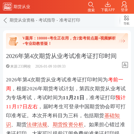
期货从业
下载APP
登录
搜索
期货从业资格
-
考试指导
-
准考证打印
导航
V题库：10000+考生正在用，含2套考前点题+视频解析
+专业助教答疑！
2026年第4次期货从业考试准考证打印时间
来源:233网校
2026-01-09 10:09:33
2026年第4次期货从业考试准考证打印时间为
考前一
周
，根据2026年期货考试计划，第四次期货从业考试
为专场考试，考试时间为
11
月21日
，准考证打印
预计
11月17日左右
，届时考生可登录中国期货协会即可打
印准考证。本次开考科目为三科，包括期货
基础知
识
、期货
法律法规
、
期货投资分析
。如果担心错过准
考证打印，大家可以提前订阅免费的准考证打印提