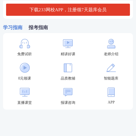
下载233网校APP，注册领7天题库会员
2026年期货从业考试题型题量
学习指南
报考指南
每科考试多场次组织，
单科考试时
2026年期货从业
间为100分钟
。
期货从业资格考试科目顺序的安排非统一，不同考生
免费试听
精讲好课
老师介绍
安排的不一样。期货从业资格考试一般早上9点开始，
具体场次以各自考生的准考证为准
！每个场次时间有
所不同，有的上午考期货基础知识、有的则考法规，
0元领课
品质教辅
智能题库
具体时间以考生准考证上的为准。
考试题型如下：
APP
直播课堂
报课咨询
1. 期货基础知识科目：共130道题目
单项选择题：60道，每道0.5分，共30分；
多项选择题：30道，每道1分，共30分；