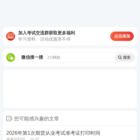
判断是非题：20道，每道0.5分，共10分；
综合题：20道，每道1.5分，共30分
加入考试交流群获取更多福利
点击添加
2. 期货法律法规科目：共130道题目
学习资料、活动优惠享不停
单项选择题：60道，每道0.5分，共30分；
微信搜一搜
233网校
多项选择题：30道，每道1分，共30分；
判断是非题：20道，每道0.5分，共10分；
综合题：20道，每道1.5分，共30分
3. 期货投资分析科目：共100道题目
单项选择题30道，每道1分，共30分；
您可能感兴趣的文章
多项选择题20道，每道1分，共20分；
2026年第1次期货从业考试准考证打印时间
准考证打印
01-07