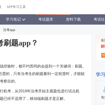
关于我们
帮助中心
APP学习工具
渠道合作
企业团报
报
APP学习工具
APP新客领7天题库会员
学习笔记
考试题库
资料下载
考试社
法考app
添
刷题app？
获
0
战经验时，都不约而同的会提到一个关键词：刷题。
是必需的，只有当考生的刷题量到一定程度时，才能较
学
考察目的。
行机考，从2019年法考开始主观题也进行试点机
免
题已经不适用了，移动端刷题才是正解。