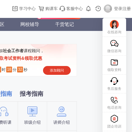
购课车
登录/注册
学习中心
购课车
客服中心
登录
|
注册
新用户专属礼包免费领
区
网校辅导
干货笔记
在线咨询
加
社会工作者
课程顾问，
微信咨询
取考试资料&领取优惠
5
18
32
时
分
秒
领取资料
添加顾问
售后服务
习指南
报考指南
电话咨询
费听课
班级介绍
讲师介绍
新手指南
报名时间
团企培训