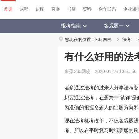
首页
课程
题库
直播
书店
资料
首页
课程
题库
直播
书店
资料
合作联系
企业团
报考指南
客观题一
您现在的位置：
233网校
>
法考
>
有什么好用的法考
来源:233网校
2020-01-16 10:51:56
诸多通过法考的过来人分享法考备
想要通过法考，在题海中“徜徉”
为准确的把握命题人的出题方向和
现在法考机考改革，不仅客观题进
考。所以在平时复习时纸质版的刷